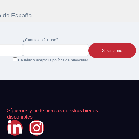
re la
¿Cuánto es 2 + uno?
 la
He leído y acepto la
política de privacidad
Síguenos y no te pierdas nuestros bienes
disponibles