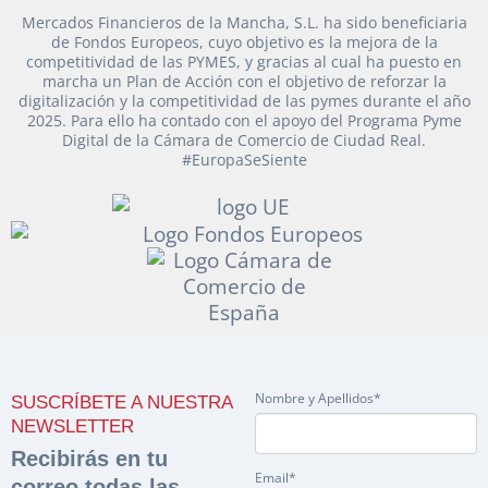
Nombre y Apellidos*
Vehículos
Mercados Financieros de la Mancha, S.L. ha sido beneficiaria
de Fondos Europeos, cuyo objetivo es la mejora de la
Email*
competitividad de las PYMES, y gracias al cual ha puesto en
Maquinaria Industrial
Importe en €*
marcha un Plan de Acción con el objetivo de reforzar la
digitalización y la competitividad de las pymes durante el año
2025. Para ello ha contado con el apoyo del Programa Pyme
Equipamiento
Teléfono*
Digital de la Cámara de Comercio de Ciudad Real.
#EuropaSeSiente
¿Cuánto es 3 + uno?
CONTACTO
926 25 08 86
¿Cuánto es 4 + uno?
Acepto la Política de Privacidad y las Condiciones de Uso.
Antes de enviar lee las
Condiciones de Uso
y la
Política de Privacidad
, y a
Acepto la
Política de Privacidad
.
continuación confirma que estás de acuerdo con ambas.
Nombre y Apellidos*
SUSCRÍBETE A NUESTRA
NEWSLETTER
Recibirás en tu
Email*
correo todas las