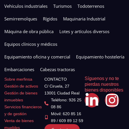
Vehículos industriales
Turismos
Todoterrenos
Semirremolques
Rígidos
Maquinaria Industrial
Máquina de obra pública
Lotes y artículos diversos
Equipos clínicos y médicos
Equipamiento oficina y comercial
Equipamiento hostelería
Embarcaciones
Cabezas tractoras
Síguenos y no te
Sobre merfinsa
CONTACTO
pierdas nuestros
Gestión de activos
C/ Ciruela, 27
bienes disponibles
Gestión de bienes
13001 Ciudad Real
inmuebles
Teléfono: 926 25
Servicios financieros
08 86
y de gestión
Móvil: 620 85 16
Venta de bienes
89 / 609 89 12 59
muebles