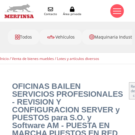
Contacto
Área privada
Todos
Vehículos
Maquinaria Industri
Inicio
/
Venta de bienes muebles
/
Lotes y artículos diversos
OFICINAS BAILEN
Re
de
SERVICIOS PROFESIONALES
c
- REVISION Y
CONFIGURACION SERVER y
PUESTOS para S.O. y
Software AM - PUESTA EN
MARCHA PUESTOS EN RED