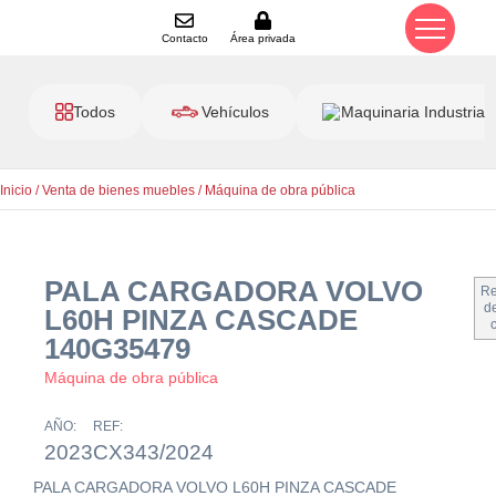
Contacto
Área privada
Todos
Vehículos
Maquinaria Industrial
Inicio
/
Venta de bienes muebles
/
Máquina de obra pública
PALA CARGADORA VOLVO
Re
de
L60H PINZA CASCADE
140G35479
Máquina de obra pública
AÑO:
REF:
2023
CX343/2024
PALA CARGADORA VOLVO L60H PINZA CASCADE