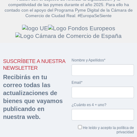
competitividad de las pymes durante el año 2025. Para ello ha
contado con el apoyo del Programa Pyme Digital de la Cámara de
Comercio de Ciudad Real. #EuropaSeSiente
Solicitar
Hacer Oferta
documentación
Razón social*
CIF/DNI Ofertante*
Nombre y Apellidos*
SUSCRÍBETE A NUESTRA
sobre la peritación
NEWSLETTER
Recibirás en tu
Rellene este formulario y recibirá en su email el
Teléfono*
Email*
Email*
correo todas las
Sobre Merfinsa
enlace para descargar la documentación solicitad
actualizaciones de
Nombre y Apellidos*
Venta de bienes muebles
bienes que vayamos
Nombre y Apellidos*
¿Cuánto es 4 + uno?
publicando en
Vehículos
Email*
nuestra web.
Maquinaria Industrial
Importe en €*
He leído y acepto la
política de
privacidad
Equipamiento