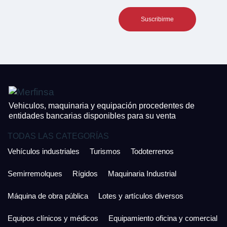
Teléfono*
CONTACTO
¿Cuánto es 2 + uno?
926 25 08 86
¿Cuánto es 5 + uno?
Acepto la Política de Privacidad y las Condiciones de Uso.
Antes de enviar lee las
Condiciones de Uso
y la
Política de Privacidad
, y a
Acepto la
Política de Privacidad
.
continuación confirma que estás de acuerdo con ambas.
Vehiculos, maquinaria y equipación procedentes de
entidades bancarias disponibles para su venta
TODAS LAS CATEGORÍAS
Vehículos industriales
Turismos
Todoterrenos
Semirremolques
Rígidos
Maquinaria Industrial
Máquina de obra pública
Lotes y artículos diversos
Equipos clínicos y médicos
Equipamiento oficina y comercial