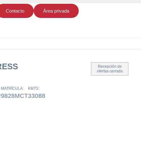
Contacto
Área privada
RESS
Recepción de
ofertas cerrada
MATRÍCULA:
KMTS:
2
9828MCT
33088