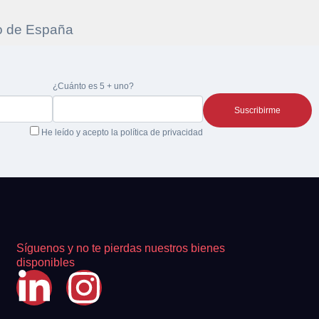
re la
¿Cuánto es 5 + uno?
 la
He leído y acepto la
política de privacidad
Síguenos y no te pierdas nuestros bienes
disponibles