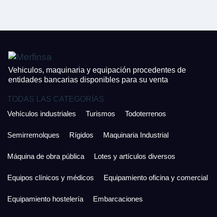
CONTACTO
¿Cuánto es 2 + uno?
926 25 08 86
¿Cuánto es 6 + uno?
Acepto la Política de Privacidad y las Condiciones de Uso.
Antes de enviar lee las
Condiciones de Uso
y la
Política de Privacidad
, y a
Acepto la
Política de Privacidad
.
continuación confirma que estás de acuerdo con ambas.
Vehiculos, maquinaria y equipación procedentes de
entidades bancarias disponibles para su venta
TODAS LAS CATEGORÍAS
Vehículos industriales
Turismos
Todoterrenos
Semirremolques
Rígidos
Maquinaria Industrial
Máquina de obra pública
Lotes y artículos diversos
Equipos clínicos y médicos
Equipamiento oficina y comercial
Equipamiento hostelería
Embarcaciones