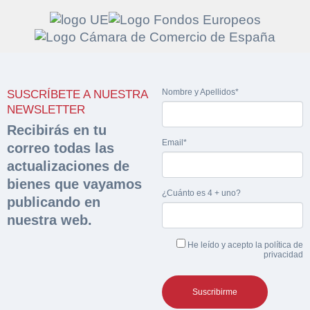
Solicitar
Hacer Oferta
Nombre y Apellidos*
SUSCRÍBETE A NUESTRA
documentación
Razón social*
CIF/DNI Ofertante*
NEWSLETTER
sobre la peritación
Recibirás en tu
Email*
correo todas las
Rellene este formulario y recibirá en su email el
Teléfono*
Email*
actualizaciones de
Sobre Merfinsa
enlace para descargar la documentación solicitad
bienes que vayamos
Nombre y Apellidos*
¿Cuánto es 4 + uno?
Venta de bienes muebles
publicando en
Nombre y Apellidos*
nuestra web.
Vehículos
Email*
He leído y acepto la
política de
Maquinaria Industrial
privacidad
Importe en €*
Equipamiento
Teléfono*