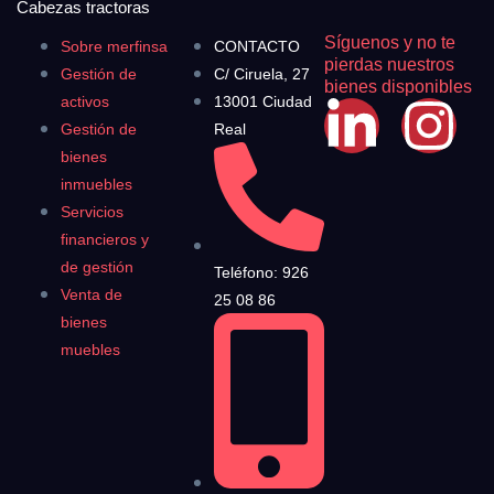
Cabezas tractoras
Síguenos y no te
Sobre merfinsa
CONTACTO
pierdas nuestros
Gestión de
C/ Ciruela, 27
bienes disponibles
activos
13001 Ciudad
Gestión de
Real
bienes
inmuebles
Servicios
financieros y
de gestión
Teléfono: 926
Venta de
25 08 86
bienes
muebles