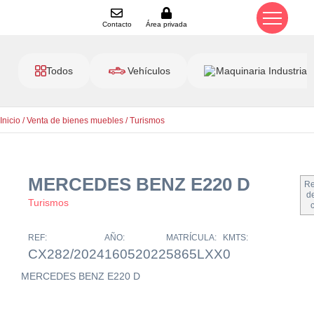
Contacto
Área privada
Todos
Vehículos
Maquinaria Industrial
Inicio
/
Venta de bienes muebles
/
Turismos
MERCEDES BENZ E220 D
Re
de
Turismos
REF:
AÑO:
MATRÍCULA:
KMTS:
CX282/2024
16052022
5865LXX
0
MERCEDES BENZ E220 D