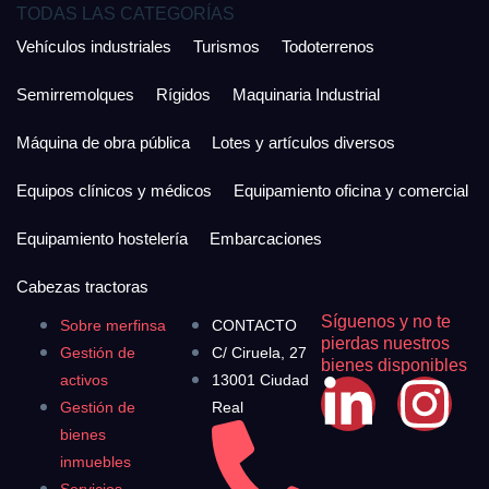
TODAS LAS CATEGORÍAS
Vehículos industriales
Turismos
Todoterrenos
Semirremolques
Rígidos
Maquinaria Industrial
Máquina de obra pública
Lotes y artículos diversos
Equipos clínicos y médicos
Equipamiento oficina y comercial
Equipamiento hostelería
Embarcaciones
Cabezas tractoras
Síguenos y no te
Sobre merfinsa
CONTACTO
pierdas nuestros
Gestión de
C/ Ciruela, 27
bienes disponibles
activos
13001 Ciudad
Gestión de
Real
bienes
inmuebles
Servicios