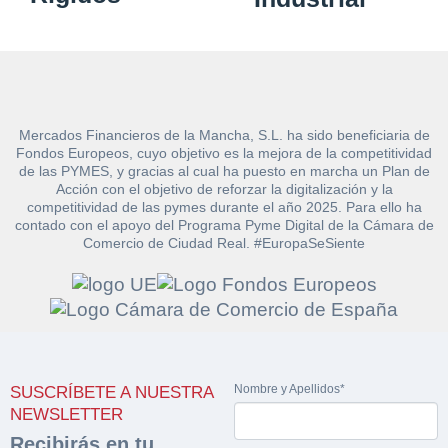
Mercados Financieros de la Mancha, S.L. ha sido beneficiaria de
Fondos Europeos, cuyo objetivo es la mejora de la competitividad
de las PYMES, y gracias al cual ha puesto en marcha un Plan de
Acción con el objetivo de reforzar la digitalización y la
competitividad de las pymes durante el año 2025. Para ello ha
contado con el apoyo del Programa Pyme Digital de la Cámara de
Solicitar
Comercio de Ciudad Real. #EuropaSeSiente
Hacer Oferta
documentación
Razón social*
CIF/DNI Ofertante*
sobre la peritación
Rellene este formulario y recibirá en su email el
Teléfono*
Email*
Sobre Merfinsa
enlace para descargar la documentación solicitad
Nombre y Apellidos*
SUSCRÍBETE A NUESTRA
Nombre y Apellidos*
NEWSLETTER
Venta de bienes muebles
Recibirás en tu