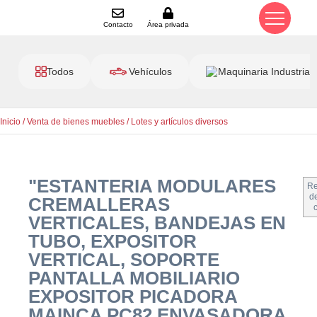
Contacto
Área privada
Todos
Vehículos
Maquinaria Industrial
Inicio
/
Venta de bienes muebles
/
Lotes y artículos diversos
"ESTANTERIA MODULARES
Re
de
CREMALLERAS
VERTICALES, BANDEJAS EN
TUBO, EXPOSITOR
VERTICAL, SOPORTE
PANTALLA MOBILIARIO
EXPOSITOR PICADORA
MAINCA PC82 ENVASADORA