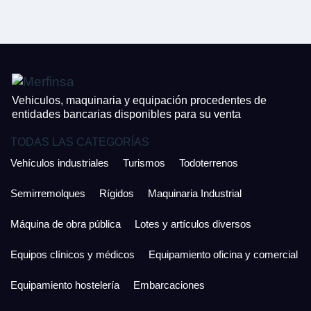
CONTACTO
¿Cuánto es 6 + uno?
926 25 08 86
¿Cuánto es 2 + uno?
Acepto la Política de Privacidad y las Condiciones de Uso.
Antes de enviar lee las
Condiciones de Uso
y la
Política de Privacidad
, y a
Acepto la
Política de Privacidad
.
continuación confirma que estás de acuerdo con ambas.
Vehiculos, maquinaria y equipación procedentes de
entidades bancarias disponibles para su venta
TODAS LAS CATEGORÍAS
Vehículos industriales
Turismos
Todoterrenos
Semirremolques
Rígidos
Maquinaria Industrial
Máquina de obra pública
Lotes y artículos diversos
Equipos clínicos y médicos
Equipamiento oficina y comercial
Equipamiento hostelería
Embarcaciones