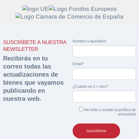
Solicitar
Hacer Oferta
Nombre y Apellidos*
SUSCRÍBETE A NUESTRA
documentación
Razón social*
CIF/DNI Ofertante*
NEWSLETTER
sobre la peritación
Recibirás en tu
Email*
correo todas las
Rellene este formulario y recibirá en su email el
Teléfono*
Email*
actualizaciones de
Sobre Merfinsa
enlace para descargar la documentación solicitad
bienes que vayamos
Nombre y Apellidos*
¿Cuánto es 2 + uno?
Venta de bienes muebles
publicando en
Nombre y Apellidos*
nuestra web.
Vehículos
Email*
He leído y acepto la
política de
Maquinaria Industrial
privacidad
Importe en €*
Equipamiento
Teléfono*