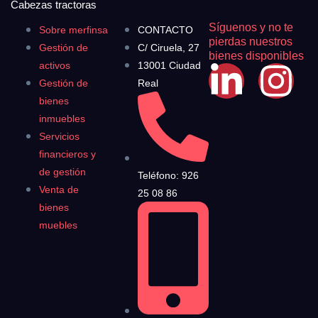
Cabezas tractoras
Síguenos y no te
Sobre merfinsa
CONTACTO
pierdas nuestros
Gestión de
C/ Ciruela, 27
bienes disponibles
activos
13001 Ciudad
Gestión de
Real
bienes
inmuebles
Servicios
financieros y
de gestión
Teléfono: 926
Venta de
25 08 86
bienes
muebles