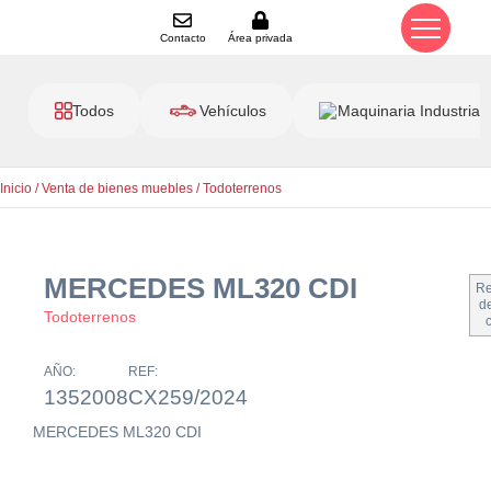
Contacto
Área privada
Todos
Vehículos
Maquinaria Industrial
Inicio
/
Venta de bienes muebles
/
Todoterrenos
MERCEDES ML320 CDI
Re
de
Todoterrenos
AÑO:
REF:
1352008
CX259/2024
MERCEDES ML320 CDI