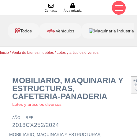
Contacto
Área privada
Todos
Vehículos
Maquinaria Industrial
Inicio
/
Venta de bienes muebles
/
Lotes y artículos diversos
MOBILIARIO, MAQUINARIA Y
Re
de
ESTRUCTURAS,
CAFETERIA-PANADERIA
Lotes y artículos diversos
AÑO:
REF:
2018
CX252/2024
MOBILIARIO, MAQUINARIA Y ESTRUCTURAS,