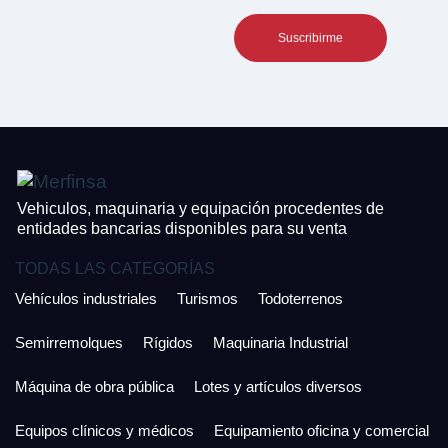
Teléfono*
CONTACTO
¿Cuánto es 3 + uno?
926 25 08 86
¿Cuánto es 6 + uno?
Acepto la Política de Privacidad y las Condiciones de Uso.
Antes de enviar lee las
Condiciones de Uso
y la
Política de Privacidad
, y a
Acepto la
Política de Privacidad
.
continuación confirma que estás de acuerdo con ambas.
Vehiculos, maquinaria y equipación procedentes de
entidades bancarias disponibles para su venta
TODAS LAS CATEGORÍAS
Vehículos industriales
Turismos
Todoterrenos
Semirremolques
Rígidos
Maquinaria Industrial
Máquina de obra pública
Lotes y artículos diversos
Equipos clínicos y médicos
Equipamiento oficina y comercial