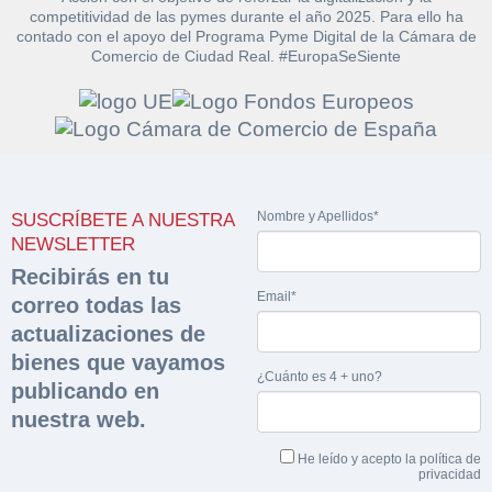
competitividad de las pymes durante el año 2025. Para ello ha
contado con el apoyo del Programa Pyme Digital de la Cámara de
Comercio de Ciudad Real. #EuropaSeSiente
Solicitar
Hacer Oferta
documentación
Razón social*
CIF/DNI Ofertante*
Nombre y Apellidos*
SUSCRÍBETE A NUESTRA
sobre la peritación
NEWSLETTER
Recibirás en tu
Rellene este formulario y recibirá en su email el
Teléfono*
Email*
Email*
correo todas las
Sobre Merfinsa
enlace para descargar la documentación solicitad
actualizaciones de
Nombre y Apellidos*
Venta de bienes muebles
bienes que vayamos
Nombre y Apellidos*
¿Cuánto es 4 + uno?
publicando en
Vehículos
Email*
nuestra web.
Maquinaria Industrial
Importe en €*
He leído y acepto la
política de
privacidad
Equipamiento