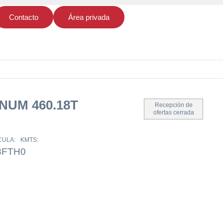
Contacto
Área privada
UM 460.18T
Recepción de
ofertas cerrada
CULA:
KMTS:
3FTH
0