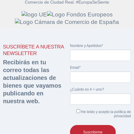
Comercio de Ciudad Real. #EuropaSeSiente
Solicitar
Hacer Oferta
documentación
Nombre y Apellidos*
SUSCRÍBETE A NUESTRA
Razón social*
CIF/DNI Ofertante*
NEWSLETTER
sobre la peritación
Recibirás en tu
Email*
correo todas las
Rellene este formulario y recibirá en su email el
Teléfono*
Email*
Sobre Merfinsa
actualizaciones de
enlace para descargar la documentación solicitad
Nombre y Apellidos*
bienes que vayamos
Venta de bienes muebles
¿Cuánto es 4 + uno?
publicando en
Nombre y Apellidos*
nuestra web.
Vehículos
Email*
He leído y acepto la
política de
Maquinaria Industrial
privacidad
Importe en €*
Equipamiento
Teléfono*