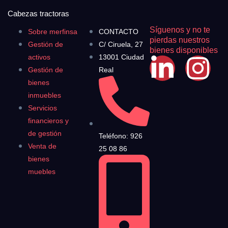
Cabezas tractoras
Síguenos y no te
Sobre merfinsa
CONTACTO
pierdas nuestros
Gestión de
C/ Ciruela, 27
bienes disponibles
activos
13001 Ciudad
Gestión de
Real
bienes
inmuebles
Servicios
financieros y
de gestión
Teléfono: 926
Venta de
25 08 86
bienes
muebles