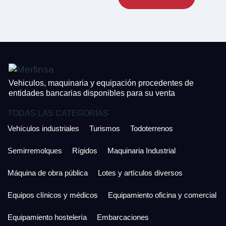
CONTACTO
¿Cuánto es 6 + uno?
926 25 08 86
¿Cuánto es 3 + uno?
Acepto la Política de Privacidad y las Condiciones de Uso.
Antes de enviar lee las
Condiciones de Uso
y la
Política de Privacidad
, y a
Acepto la
Política de Privacidad
.
continuación confirma que estás de acuerdo con ambas.
Vehiculos, maquinaria y equipación procedentes de
entidades bancarias disponibles para su venta
TODAS LAS CATEGORÍAS
Vehículos industriales
Turismos
Todoterrenos
Semirremolques
Rígidos
Maquinaria Industrial
Máquina de obra pública
Lotes y artículos diversos
Equipos clínicos y médicos
Equipamiento oficina y comercial
Equipamiento hostelería
Embarcaciones