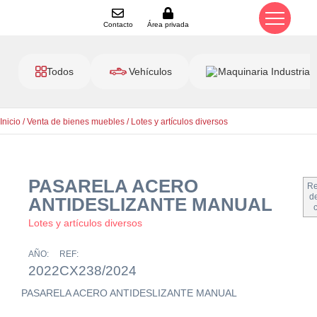
Contacto
Área privada
Todos
Vehículos
Maquinaria Industrial
Inicio
/
Venta de bienes muebles
/
Lotes y artículos diversos
PASARELA ACERO
Re
de
ANTIDESLIZANTE MANUAL
Lotes y artículos diversos
AÑO:
REF:
2022
CX238/2024
PASARELA ACERO ANTIDESLIZANTE MANUAL