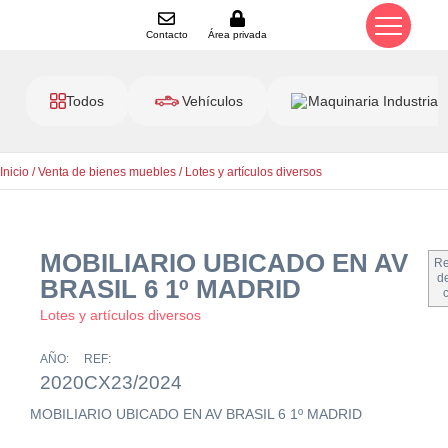
Contacto
Área privada
Todos
Vehículos
Maquinaria Industrial
Inicio
/
Venta de bienes muebles
/
Lotes y artículos diversos
MOBILIARIO UBICADO EN AV
Re
de
BRASIL 6 1º MADRID
Lotes y artículos diversos
AÑO:
REF:
2020
CX23/2024
MOBILIARIO UBICADO EN AV BRASIL 6 1º MADRID