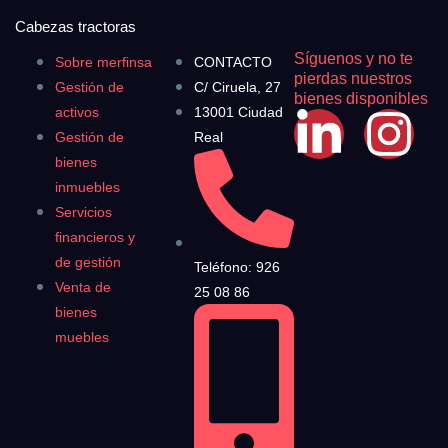
Cabezas tractoras
Síguenos y no te
Sobre merfinsa
CONTACTO
pierdas nuestros
Gestión de
C/ Ciruela, 27
bienes disponibles
activos
13001 Ciudad
Gestión de
Real
bienes
inmuebles
Servicios
financieros y
de gestión
Teléfono: 926
Venta de
25 08 86
bienes
muebles