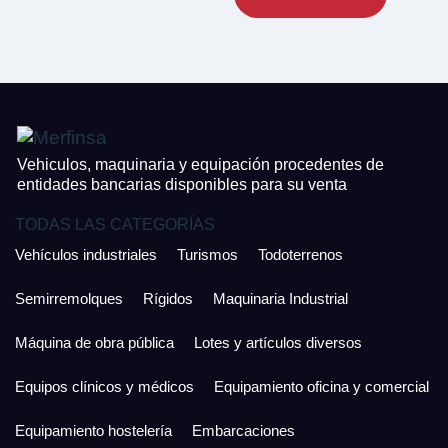
CONTACTO
¿Cuánto es 4 + uno?
926 25 08 86
¿Cuánto es 6 + uno?
Acepto la Política de Privacidad y las Condiciones de Uso.
Antes de enviar lee las
Condiciones de Uso
y la
Política de Privacidad
, y a
Acepto la
Política de Privacidad
.
continuación confirma que estás de acuerdo con ambas.
Vehiculos, maquinaria y equipación procedentes de
entidades bancarias disponibles para su venta
TODAS LAS CATEGORÍAS
Vehículos industriales
Turismos
Todoterrenos
Semirremolques
Rígidos
Maquinaria Industrial
Máquina de obra pública
Lotes y artículos diversos
Equipos clínicos y médicos
Equipamiento oficina y comercial
Equipamiento hostelería
Embarcaciones