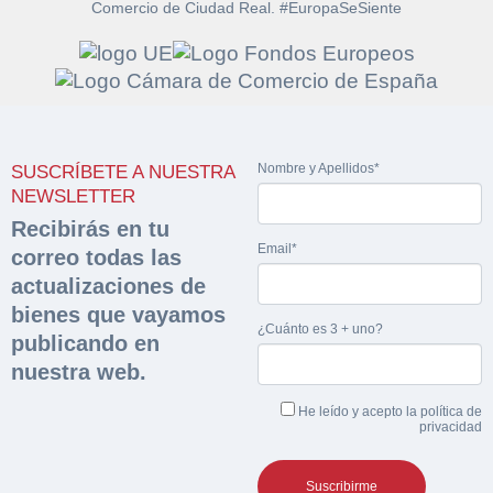
Comercio de Ciudad Real. #EuropaSeSiente
Solicitar
Hacer Oferta
documentación
Nombre y Apellidos*
SUSCRÍBETE A NUESTRA
Razón social*
CIF/DNI Ofertante*
NEWSLETTER
sobre la peritación
Recibirás en tu
Email*
correo todas las
Rellene este formulario y recibirá en su email el
Teléfono*
Email*
Sobre Merfinsa
actualizaciones de
enlace para descargar la documentación solicitad
Nombre y Apellidos*
bienes que vayamos
Venta de bienes muebles
¿Cuánto es 3 + uno?
publicando en
Nombre y Apellidos*
nuestra web.
Vehículos
Email*
He leído y acepto la
política de
Maquinaria Industrial
privacidad
Importe en €*
Equipamiento
Teléfono*