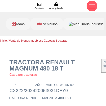
Contacto
Área privada
Todos
Vehículos
Maquinaria Industrial
Inicio
/
Venta de bienes muebles
/
Cabezas tractoras
TRACTORA RENAULT
Re
de
MAGNUM 480 18 T
Cabezas tractoras
REF:
AÑO:
MATRÍCULA:
KMTS:
CX222/2024
2005
3031DFY
0
TRACTORA RENAULT MAGNUM 480 18 T