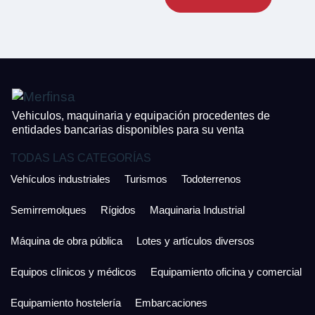
CONTACTO
¿Cuánto es 5 + uno?
926 25 08 86
¿Cuánto es 6 + uno?
Acepto la Política de Privacidad y las Condiciones de Uso.
Antes de enviar lee las
Condiciones de Uso
y la
Política de Privacidad
, y a
Acepto la
Política de Privacidad
.
continuación confirma que estás de acuerdo con ambas.
Vehiculos, maquinaria y equipación procedentes de
entidades bancarias disponibles para su venta
TODAS LAS CATEGORÍAS
Vehículos industriales
Turismos
Todoterrenos
Semirremolques
Rígidos
Maquinaria Industrial
Máquina de obra pública
Lotes y artículos diversos
Equipos clínicos y médicos
Equipamiento oficina y comercial
Equipamiento hostelería
Embarcaciones