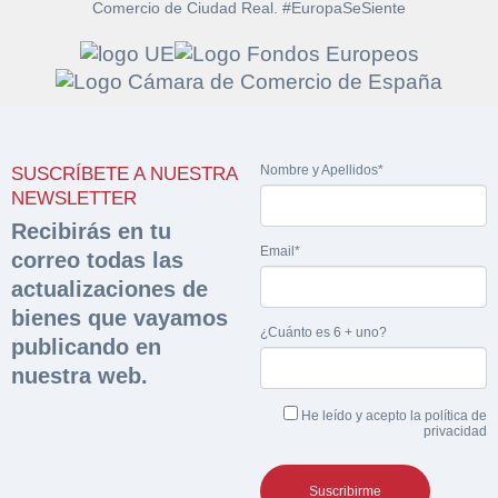
Comercio de Ciudad Real. #EuropaSeSiente
Solicitar
Hacer Oferta
documentación
Nombre y Apellidos*
SUSCRÍBETE A NUESTRA
Razón social*
CIF/DNI Ofertante*
NEWSLETTER
sobre la peritación
Recibirás en tu
Email*
correo todas las
Rellene este formulario y recibirá en su email el
Teléfono*
Email*
Sobre Merfinsa
actualizaciones de
enlace para descargar la documentación solicitad
Nombre y Apellidos*
bienes que vayamos
Venta de bienes muebles
¿Cuánto es 6 + uno?
publicando en
Nombre y Apellidos*
nuestra web.
Vehículos
Email*
He leído y acepto la
política de
Maquinaria Industrial
privacidad
Importe en €*
Equipamiento
Teléfono*