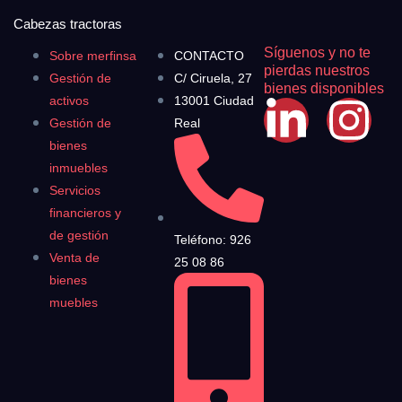
Cabezas tractoras
Síguenos y no te
Sobre merfinsa
CONTACTO
pierdas nuestros
Gestión de
C/ Ciruela, 27
bienes disponibles
activos
13001 Ciudad
Gestión de
Real
bienes
inmuebles
Servicios
financieros y
de gestión
Teléfono: 926
Venta de
25 08 86
bienes
muebles