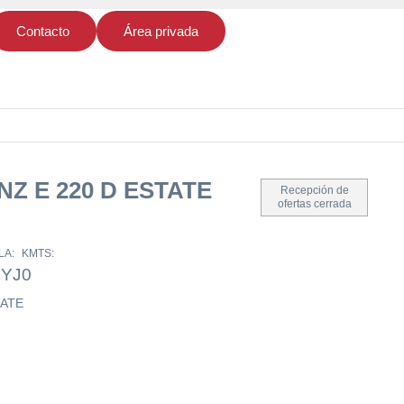
Contacto
Área privada
Z E 220 D ESTATE
Recepción de
ofertas cerrada
LA:
KMTS:
KYJ
0
TATE