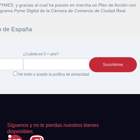
 PYMES, y gracias al cual ha puesto en marcha un Plan de Acción con
l Programa Pyme Digital de la Cámara de Comercio de Ciudad Real.
re la
¿Cuánto es 5 + uno?
 la
He leído y acepto la
política de privacidad
Síguenos y no te pierdas nuestros bienes
disponibles