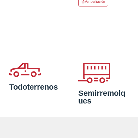
Ver peritación
Todoterrenos
Semirremolq
ues