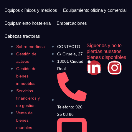
Equipos clínicos y médicos
Equipamiento oficina y comercial
Equipamiento hostelería
Embarcaciones
Cabezas tractoras
Síguenos y no te
Sobre merfinsa
CONTACTO
pierdas nuestros
Gestión de
C/ Ciruela, 27
bienes disponibles
activos
13001 Ciudad
Gestión de
Real
bienes
inmuebles
Servicios
financieros y
de gestión
Teléfono: 926
Venta de
25 08 86
bienes
muebles