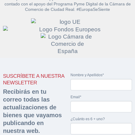
documentación
contado con el apoyo del Programa Pyme Digital de la Cámara de
Razón social*
CIF/DNI Ofertante*
Comercio de Ciudad Real. #EuropaSeSiente
sobre la peritación
Rellene este formulario y recibirá en su email el
Teléfono*
Email*
Sobre Merfinsa
enlace para descargar la documentación solicitad
Nombre y Apellidos*
Venta de bienes muebles
Nombre y Apellidos*
Vehículos
Email*
Maquinaria Industrial
Importe en €*
Nombre y Apellidos*
SUSCRÍBETE A NUESTRA
NEWSLETTER
Equipamiento
Teléfono*
Recibirás en tu
CONTACTO
Email*
correo todas las
¿Cuánto es 2 + uno?
926 25 08 86
actualizaciones de
¿Cuánto es 5 + uno?
bienes que vayamos
Acepto la Política de Privacidad y las Condiciones de Uso.
¿Cuánto es 6 + uno?
Antes de enviar lee las
Condiciones de Uso
y la
Política de Privacidad
, y a
publicando en
Acepto la
Política de Privacidad
.
continuación confirma que estás de acuerdo con ambas.
nuestra web.