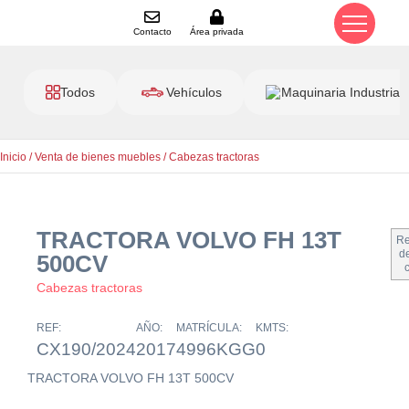
Contacto
Área privada
Todos
Vehículos
Maquinaria Industrial
Inicio
/
Venta de bienes muebles
/
Cabezas tractoras
TRACTORA VOLVO FH 13T
Re
de
500CV
Cabezas tractoras
REF:
AÑO:
MATRÍCULA:
KMTS:
CX190/2024
2017
4996KGG
0
TRACTORA VOLVO FH 13T 500CV