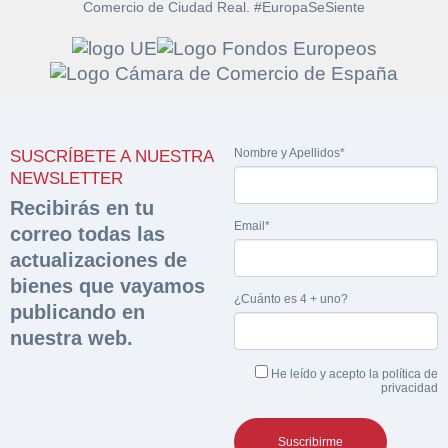
Comercio de Ciudad Real. #EuropaSeSiente
Solicitar
Hacer Oferta
documentación
Nombre y Apellidos*
SUSCRÍBETE A NUESTRA
Razón social*
CIF/DNI Ofertante*
NEWSLETTER
sobre la peritación
Recibirás en tu
Email*
correo todas las
Rellene este formulario y recibirá en su email el
Teléfono*
Email*
Sobre Merfinsa
actualizaciones de
enlace para descargar la documentación solicitad
Nombre y Apellidos*
bienes que vayamos
Venta de bienes muebles
¿Cuánto es 4 + uno?
publicando en
Nombre y Apellidos*
nuestra web.
Vehículos
Email*
He leído y acepto la
política de
Maquinaria Industrial
privacidad
Importe en €*
Equipamiento
Teléfono*