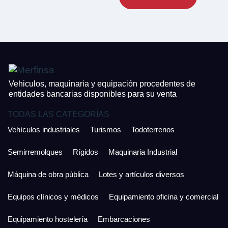
CONTACTO
¿Cuánto es 3 + uno?
926 25 08 86
¿Cuánto es 2 + uno?
Acepto la Política de Privacidad y las Condiciones de Uso.
Antes de enviar lee las
Condiciones de Uso
y la
Política de Privacidad
, y a
Acepto la
Política de Privacidad
.
continuación confirma que estás de acuerdo con ambas.
Vehiculos, maquinaria y equipación procedentes de
entidades bancarias disponibles para su venta
TODAS LAS CATEGORÍAS
Vehículos industriales
Turismos
Todoterrenos
Semirremolques
Rígidos
Maquinaria Industrial
Máquina de obra pública
Lotes y artículos diversos
Equipos clínicos y médicos
Equipamiento oficina y comercial
Equipamiento hostelería
Embarcaciones