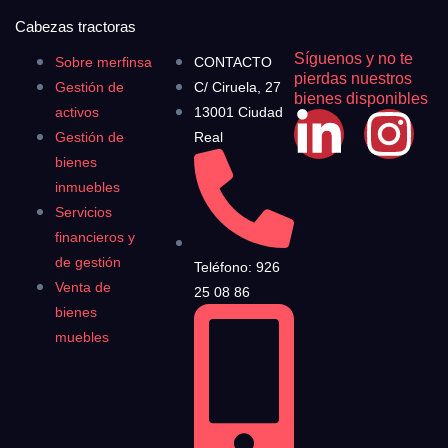
Cabezas tractoras
Síguenos y no te
Sobre merfinsa
CONTACTO
pierdas nuestros
Gestión de
C/ Ciruela, 27
bienes disponibles
activos
13001 Ciudad
Gestión de
Real
bienes
inmuebles
Servicios
financieros y
de gestión
Teléfono: 926
Venta de
25 08 86
bienes
muebles