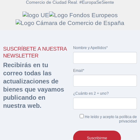
Comercio de Ciudad Real. #EuropaSeSiente
Solicitar
Hacer Oferta
documentación
Nombre y Apellidos*
SUSCRÍBETE A NUESTRA
Razón social*
CIF/DNI Ofertante*
NEWSLETTER
sobre la peritación
Recibirás en tu
Email*
correo todas las
Rellene este formulario y recibirá en su email el
Teléfono*
Email*
Sobre Merfinsa
actualizaciones de
enlace para descargar la documentación solicitad
Nombre y Apellidos*
bienes que vayamos
Venta de bienes muebles
¿Cuánto es 2 + uno?
publicando en
Nombre y Apellidos*
nuestra web.
Vehículos
Email*
He leído y acepto la
política de
Maquinaria Industrial
privacidad
Importe en €*
Equipamiento
Teléfono*