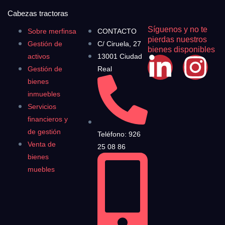
Cabezas tractoras
Síguenos y no te
Sobre merfinsa
CONTACTO
pierdas nuestros
Gestión de
C/ Ciruela, 27
bienes disponibles
activos
13001 Ciudad
Gestión de
Real
bienes
inmuebles
Servicios
financieros y
de gestión
Teléfono: 926
Venta de
25 08 86
bienes
muebles