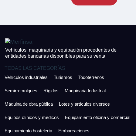
CONTACTO
¿Cuánto es 2 + uno?
926 25 08 86
¿Cuánto es 6 + uno?
Acepto la Política de Privacidad y las Condiciones de Uso.
Antes de enviar lee las
Condiciones de Uso
y la
Política de Privacidad
, y a
Acepto la
Política de Privacidad
.
continuación confirma que estás de acuerdo con ambas.
Vehiculos, maquinaria y equipación procedentes de
entidades bancarias disponibles para su venta
TODAS LAS CATEGORÍAS
Vehículos industriales
Turismos
Todoterrenos
Semirremolques
Rígidos
Maquinaria Industrial
Máquina de obra pública
Lotes y artículos diversos
Equipos clínicos y médicos
Equipamiento oficina y comercial
Equipamiento hostelería
Embarcaciones