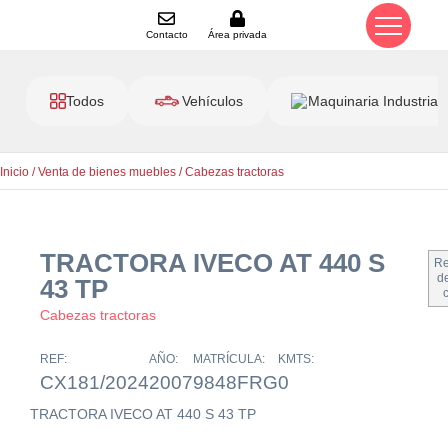
Contacto
Área privada
Todos
Vehículos
Maquinaria Industrial
Inicio
/
Venta de bienes muebles
/
Cabezas tractoras
TRACTORA IVECO AT 440 S
Re
de
43 TP
Cabezas tractoras
REF:
AÑO:
MATRÍCULA:
KMTS:
CX181/2024
2007
9848FRG
0
TRACTORA IVECO AT 440 S 43 TP