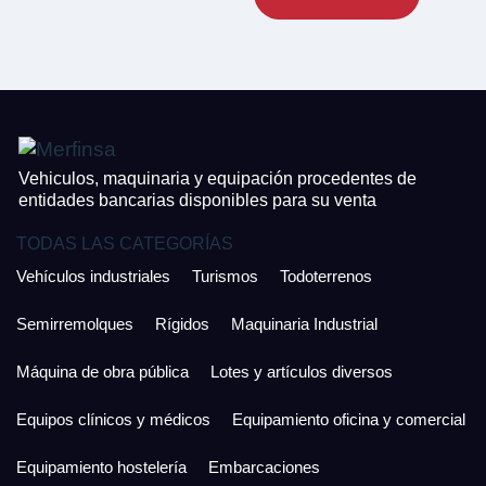
CONTACTO
¿Cuánto es 2 + uno?
926 25 08 86
¿Cuánto es 2 + uno?
Acepto la Política de Privacidad y las Condiciones de Uso.
Antes de enviar lee las
Condiciones de Uso
y la
Política de Privacidad
, y a
Acepto la
Política de Privacidad
.
continuación confirma que estás de acuerdo con ambas.
Vehiculos, maquinaria y equipación procedentes de
entidades bancarias disponibles para su venta
TODAS LAS CATEGORÍAS
Vehículos industriales
Turismos
Todoterrenos
Semirremolques
Rígidos
Maquinaria Industrial
Máquina de obra pública
Lotes y artículos diversos
Equipos clínicos y médicos
Equipamiento oficina y comercial
Equipamiento hostelería
Embarcaciones