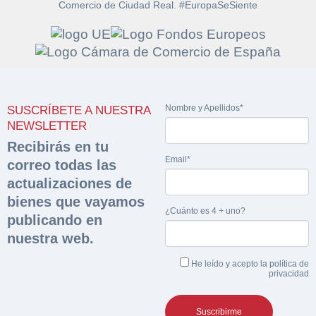
Comercio de Ciudad Real. #EuropaSeSiente
Solicitar
Hacer Oferta
documentación
Nombre y Apellidos*
SUSCRÍBETE A NUESTRA
Razón social*
CIF/DNI Ofertante*
NEWSLETTER
sobre la peritación
Recibirás en tu
Email*
correo todas las
Rellene este formulario y recibirá en su email el
Teléfono*
Email*
Sobre Merfinsa
actualizaciones de
enlace para descargar la documentación solicitad
Nombre y Apellidos*
bienes que vayamos
Venta de bienes muebles
¿Cuánto es 4 + uno?
publicando en
Nombre y Apellidos*
nuestra web.
Vehículos
Email*
He leído y acepto la
política de
Maquinaria Industrial
privacidad
Importe en €*
Equipamiento
Teléfono*