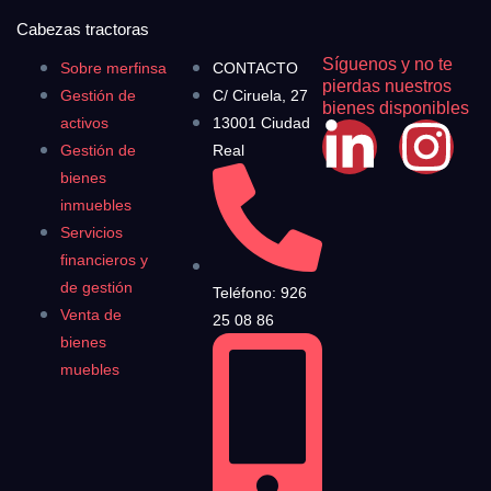
Cabezas tractoras
Síguenos y no te
Sobre merfinsa
CONTACTO
pierdas nuestros
Gestión de
C/ Ciruela, 27
bienes disponibles
activos
13001 Ciudad
Gestión de
Real
bienes
inmuebles
Servicios
financieros y
de gestión
Teléfono: 926
Venta de
25 08 86
bienes
muebles