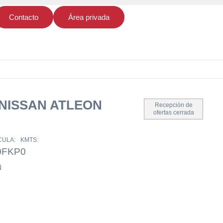
Contacto
Área privada
NISSAN ATLEON
Recepción de
ofertas cerrada
CULA:
KMTS:
0FKP
0
N