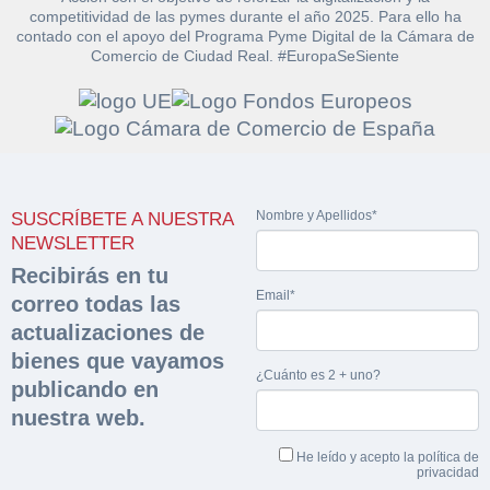
competitividad de las pymes durante el año 2025. Para ello ha
contado con el apoyo del Programa Pyme Digital de la Cámara de
Comercio de Ciudad Real. #EuropaSeSiente
Solicitar
Hacer Oferta
documentación
Razón social*
CIF/DNI Ofertante*
Nombre y Apellidos*
SUSCRÍBETE A NUESTRA
sobre la peritación
NEWSLETTER
Recibirás en tu
Rellene este formulario y recibirá en su email el
Teléfono*
Email*
Email*
correo todas las
Sobre Merfinsa
enlace para descargar la documentación solicitad
actualizaciones de
Nombre y Apellidos*
Venta de bienes muebles
bienes que vayamos
Nombre y Apellidos*
¿Cuánto es 2 + uno?
publicando en
Vehículos
Email*
nuestra web.
Maquinaria Industrial
Importe en €*
He leído y acepto la
política de
privacidad
Equipamiento