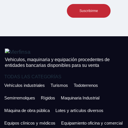
Teléfono*
CONTACTO
¿Cuánto es 4 + uno?
926 25 08 86
¿Cuánto es 2 + uno?
Acepto la Política de Privacidad y las Condiciones de Uso.
Antes de enviar lee las
Condiciones de Uso
y la
Política de Privacidad
, y a
Acepto la
Política de Privacidad
.
continuación confirma que estás de acuerdo con ambas.
Vehiculos, maquinaria y equipación procedentes de
entidades bancarias disponibles para su venta
TODAS LAS CATEGORÍAS
Vehículos industriales
Turismos
Todoterrenos
Semirremolques
Rígidos
Maquinaria Industrial
Máquina de obra pública
Lotes y artículos diversos
Equipos clínicos y médicos
Equipamiento oficina y comercial