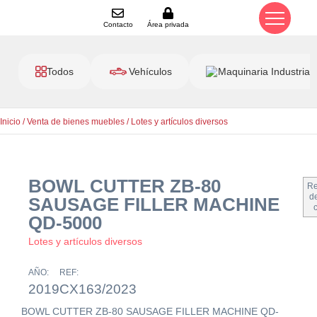
Contacto
Área privada
Todos
Vehículos
Maquinaria Industrial
Inicio
/
Venta de bienes muebles
/
Lotes y artículos diversos
BOWL CUTTER ZB-80
Re
de
SAUSAGE FILLER MACHINE
QD-5000
Lotes y artículos diversos
AÑO:
REF:
2019
CX163/2023
BOWL CUTTER ZB-80 SAUSAGE FILLER MACHINE QD-