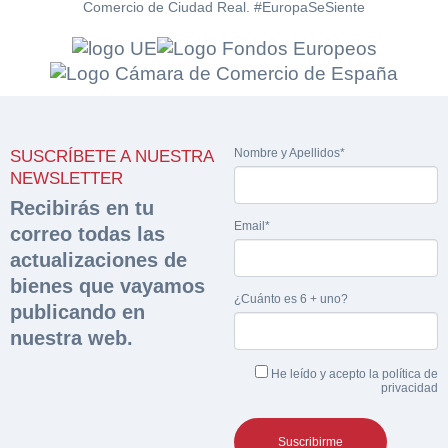
Comercio de Ciudad Real. #EuropaSeSiente
Solicitar
Hacer Oferta
documentación
Razón social*
CIF/DNI Ofertante*
Nombre y Apellidos*
SUSCRÍBETE A NUESTRA
sobre la peritación
NEWSLETTER
Recibirás en tu
Rellene este formulario y recibirá en su email el
Teléfono*
Email*
Email*
correo todas las
enlace para descargar la documentación solicitad
Sobre Merfinsa
actualizaciones de
Nombre y Apellidos*
bienes que vayamos
Venta de bienes muebles
Nombre y Apellidos*
¿Cuánto es 6 + uno?
publicando en
nuestra web.
Vehículos
Email*
Importe en €*
He leído y acepto la
política de
Maquinaria Industrial
privacidad
Teléfono*
Equipamiento