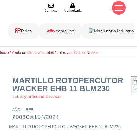
Contacto
Área privada
Todos
Vehículos
Maquinaria Industrial
Inicio
/
Venta de bienes muebles
/
Lotes y artículos diversos
MARTILLO ROTOPERCUTOR
Re
de
WACKER EHB 11 BLM230
Lotes y artículos diversos
AÑO:
REF:
2008
CX154/2024
MARTILLO ROTOPERCUTOR WACKER EHB 11 BLM230