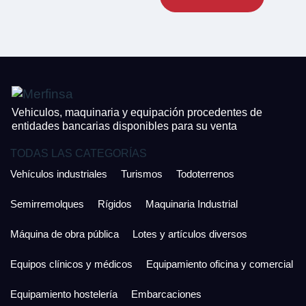
¿Cuánto es 2 + uno?
CONTACTO
¿Cuánto es 4 + uno?
926 25 08 86
Acepto la Política de Privacidad y las Condiciones de Uso.
Antes de enviar lee las
Condiciones de Uso
y la
Política de Privacidad
, y a
Acepto la
Política de Privacidad
.
continuación confirma que estás de acuerdo con ambas.
Vehiculos, maquinaria y equipación procedentes de
entidades bancarias disponibles para su venta
TODAS LAS CATEGORÍAS
Vehículos industriales
Turismos
Todoterrenos
Semirremolques
Rígidos
Maquinaria Industrial
Máquina de obra pública
Lotes y artículos diversos
Equipos clínicos y médicos
Equipamiento oficina y comercial
Equipamiento hostelería
Embarcaciones