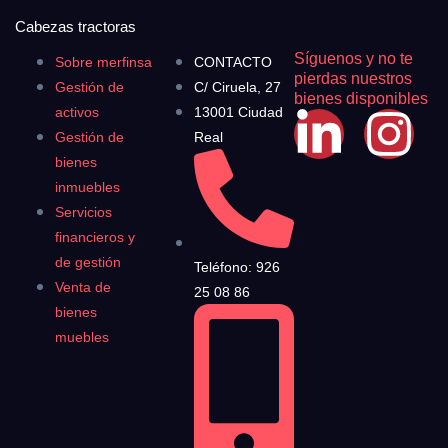
Cabezas tractoras
Síguenos y no te
Sobre merfinsa
CONTACTO
pierdas nuestros
Gestión de
C/ Ciruela, 27
bienes disponibles
activos
13001 Ciudad
Gestión de
Real
bienes
inmuebles
Servicios
financieros y
de gestión
Teléfono: 926
Venta de
25 08 86
bienes
muebles