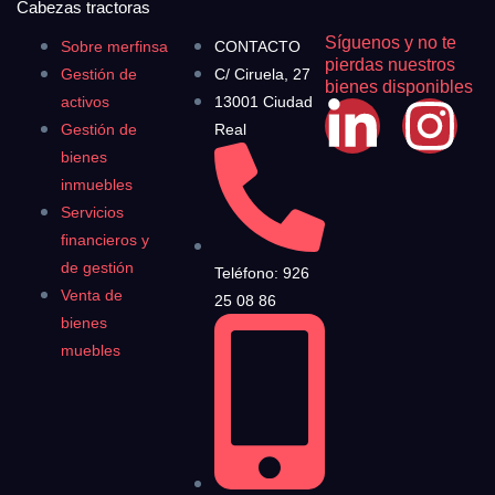
Cabezas tractoras
Síguenos y no te
Sobre merfinsa
CONTACTO
pierdas nuestros
Gestión de
C/ Ciruela, 27
bienes disponibles
activos
13001 Ciudad
Gestión de
Real
bienes
inmuebles
Servicios
financieros y
de gestión
Teléfono: 926
Venta de
25 08 86
bienes
muebles