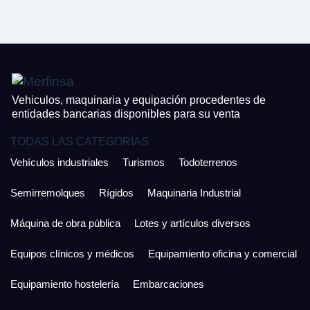
CONTACTO
¿Cuánto es 2 + uno?
926 25 08 86
¿Cuánto es 5 + uno?
Acepto la Política de Privacidad y las Condiciones de Uso.
Antes de enviar lee las
Condiciones de Uso
y la
Política de Privacidad
, y a
Acepto la
Política de Privacidad
.
continuación confirma que estás de acuerdo con ambas.
Vehiculos, maquinaria y equipación procedentes de
entidades bancarias disponibles para su venta
TODAS LAS CATEGORÍAS
Vehículos industriales
Turismos
Todoterrenos
Semirremolques
Rígidos
Maquinaria Industrial
Máquina de obra pública
Lotes y artículos diversos
Equipos clínicos y médicos
Equipamiento oficina y comercial
Equipamiento hostelería
Embarcaciones