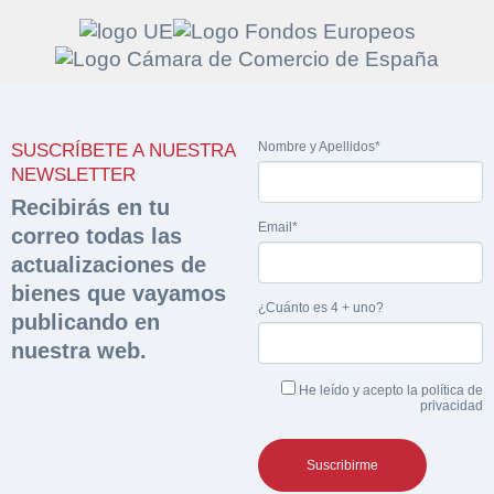
Solicitar
Hacer Oferta
Nombre y Apellidos*
SUSCRÍBETE A NUESTRA
documentación
Razón social*
CIF/DNI Ofertante*
NEWSLETTER
sobre la peritación
Recibirás en tu
Email*
correo todas las
Rellene este formulario y recibirá en su email el
Teléfono*
Email*
actualizaciones de
Sobre Merfinsa
enlace para descargar la documentación solicitad
bienes que vayamos
Nombre y Apellidos*
¿Cuánto es 4 + uno?
Venta de bienes muebles
publicando en
Nombre y Apellidos*
nuestra web.
Vehículos
Email*
He leído y acepto la
política de
Maquinaria Industrial
privacidad
Importe en €*
Equipamiento
Teléfono*