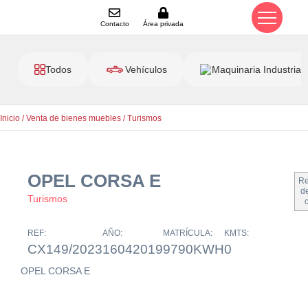
Contacto
Área privada
Todos
Vehículos
Maquinaria Industrial
Inicio
/
Venta de bienes muebles
/
Turismos
OPEL CORSA E
Re
de
Turismos
REF:
AÑO:
MATRÍCULA:
KMTS:
CX149/2023
16042019
9790KWH
0
OPEL CORSA E