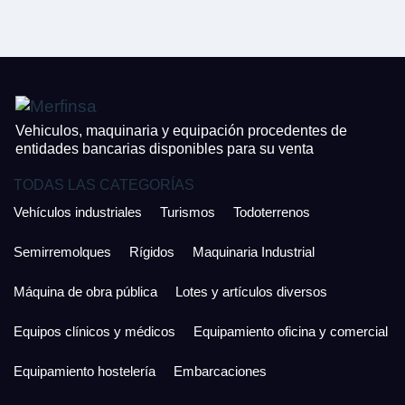
CONTACTO
¿Cuánto es 2 + uno?
926 25 08 86
¿Cuánto es 3 + uno?
Acepto la Política de Privacidad y las Condiciones de Uso.
Antes de enviar lee las
Condiciones de Uso
y la
Política de Privacidad
, y a
Acepto la
Política de Privacidad
.
continuación confirma que estás de acuerdo con ambas.
Vehiculos, maquinaria y equipación procedentes de
entidades bancarias disponibles para su venta
TODAS LAS CATEGORÍAS
Vehículos industriales
Turismos
Todoterrenos
Semirremolques
Rígidos
Maquinaria Industrial
Máquina de obra pública
Lotes y artículos diversos
Equipos clínicos y médicos
Equipamiento oficina y comercial
Equipamiento hostelería
Embarcaciones