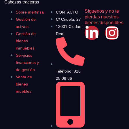
Cabezas tractoras
Síguenos y no te
Sobre merfinsa
CONTACTO
pierdas nuestros
Gestión de
C/ Ciruela, 27
bienes disponibles
activos
13001 Ciudad
Gestión de
Real
bienes
inmuebles
Servicios
financieros y
de gestión
Teléfono: 926
Venta de
25 08 86
bienes
muebles