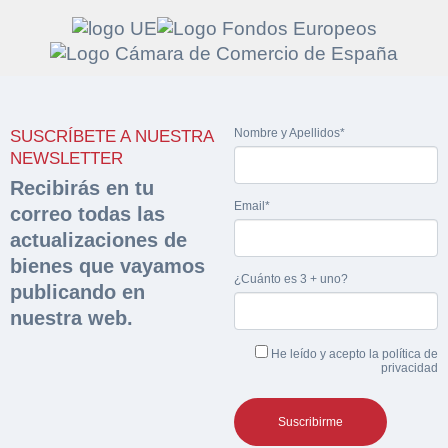
Solicitar
Hacer Oferta
Nombre y Apellidos*
SUSCRÍBETE A NUESTRA
documentación
Razón social*
CIF/DNI Ofertante*
NEWSLETTER
sobre la peritación
Recibirás en tu
Email*
correo todas las
Rellene este formulario y recibirá en su email el
Teléfono*
Email*
actualizaciones de
Sobre Merfinsa
enlace para descargar la documentación solicitad
bienes que vayamos
Nombre y Apellidos*
¿Cuánto es 3 + uno?
Venta de bienes muebles
publicando en
Nombre y Apellidos*
nuestra web.
Vehículos
Email*
He leído y acepto la
política de
Maquinaria Industrial
privacidad
Importe en €*
Equipamiento
Teléfono*