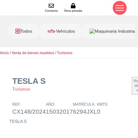
Contacto
Área privada
Todos
Vehículos
Maquinaria Industrial
Inicio
/
Venta de bienes muebles
/
Turismos
TESLA S
Re
de
Turismos
REF:
AÑO:
MATRÍCULA:
KMTS:
CX148/2024
15032017
6294JXL
0
TESLA S