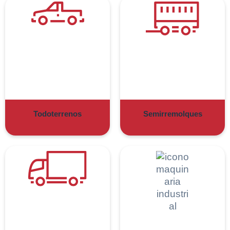
Todoterrenos
Semirremolques