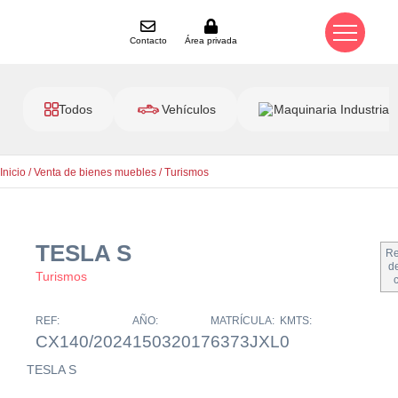
Contacto
Área privada
Todos
Vehículos
Maquinaria Industrial
Inicio
/
Venta de bienes muebles
/
Turismos
TESLA S
Re
de
Turismos
REF:
AÑO:
MATRÍCULA:
KMTS:
CX140/2024
15032017
6373JXL
0
TESLA S