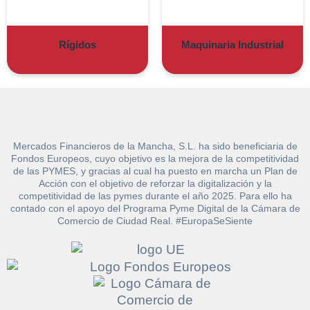
Rígidos
Maquinaria Industrial
Mercados Financieros de la Mancha, S.L. ha sido beneficiaria de
Fondos Europeos, cuyo objetivo es la mejora de la competitividad
de las PYMES, y gracias al cual ha puesto en marcha un Plan de
Acción con el objetivo de reforzar la digitalización y la
competitividad de las pymes durante el año 2025. Para ello ha
contado con el apoyo del Programa Pyme Digital de la Cámara de
Solicitar
Comercio de Ciudad Real. #EuropaSeSiente
Hacer Oferta
documentación
Razón social*
CIF/DNI Ofertante*
sobre la peritación