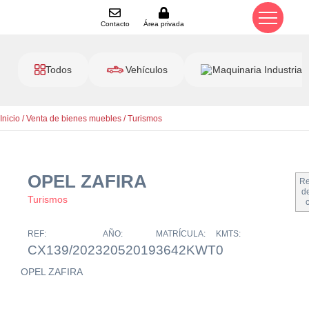
Contacto
Área privada
Todos
Vehículos
Maquinaria Industrial
Inicio
/
Venta de bienes muebles
/
Turismos
OPEL ZAFIRA
Re
de
Turismos
REF:
AÑO:
MATRÍCULA:
KMTS:
CX139/2023
2052019
3642KWT
0
OPEL ZAFIRA