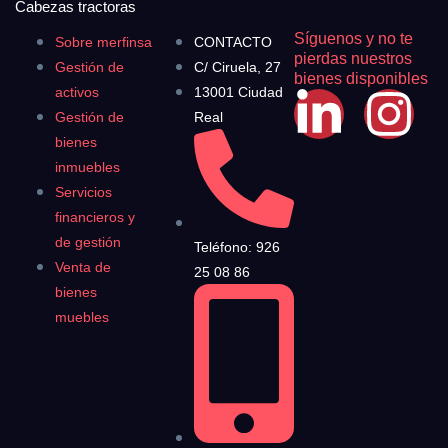
Cabezas tractoras
Síguenos y no te
Sobre merfinsa
CONTACTO
pierdas nuestros
Gestión de
C/ Ciruela, 27
bienes disponibles
activos
13001 Ciudad
Gestión de
Real
bienes
inmuebles
Servicios
financieros y
de gestión
Teléfono: 926
Venta de
25 08 86
bienes
muebles