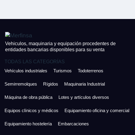
CONTACTO
¿Cuánto es 5 + uno?
926 25 08 86
¿Cuánto es 5 + uno?
Acepto la Política de Privacidad y las Condiciones de Uso.
Antes de enviar lee las
Condiciones de Uso
y la
Política de Privacidad
, y a
Acepto la
Política de Privacidad
.
continuación confirma que estás de acuerdo con ambas.
Vehiculos, maquinaria y equipación procedentes de
entidades bancarias disponibles para su venta
TODAS LAS CATEGORÍAS
Vehículos industriales
Turismos
Todoterrenos
Semirremolques
Rígidos
Maquinaria Industrial
Máquina de obra pública
Lotes y artículos diversos
Equipos clínicos y médicos
Equipamiento oficina y comercial
Equipamiento hostelería
Embarcaciones