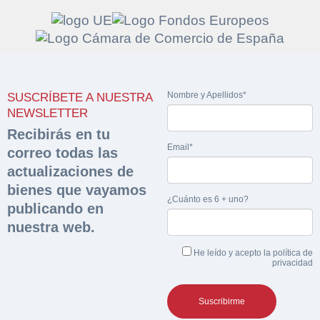
Solicitar
Hacer Oferta
Nombre y Apellidos*
SUSCRÍBETE A NUESTRA
documentación
Razón social*
CIF/DNI Ofertante*
NEWSLETTER
sobre la peritación
Recibirás en tu
Email*
correo todas las
Rellene este formulario y recibirá en su email el
Teléfono*
Email*
actualizaciones de
Sobre Merfinsa
enlace para descargar la documentación solicitad
bienes que vayamos
Nombre y Apellidos*
¿Cuánto es 6 + uno?
Venta de bienes muebles
publicando en
Nombre y Apellidos*
nuestra web.
Vehículos
Email*
He leído y acepto la
política de
Maquinaria Industrial
privacidad
Importe en €*
Equipamiento
Teléfono*