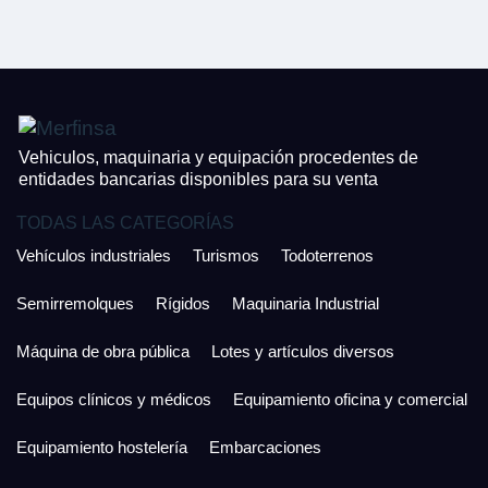
CONTACTO
¿Cuánto es 5 + uno?
926 25 08 86
¿Cuánto es 3 + uno?
Acepto la Política de Privacidad y las Condiciones de Uso.
Antes de enviar lee las
Condiciones de Uso
y la
Política de Privacidad
, y a
Acepto la
Política de Privacidad
.
continuación confirma que estás de acuerdo con ambas.
Vehiculos, maquinaria y equipación procedentes de
entidades bancarias disponibles para su venta
TODAS LAS CATEGORÍAS
Vehículos industriales
Turismos
Todoterrenos
Semirremolques
Rígidos
Maquinaria Industrial
Máquina de obra pública
Lotes y artículos diversos
Equipos clínicos y médicos
Equipamiento oficina y comercial
Equipamiento hostelería
Embarcaciones