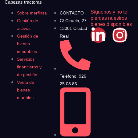
Cabezas tractoras
Síguenos y no te
Sobre merfinsa
CONTACTO
pierdas nuestros
Gestión de
C/ Ciruela, 27
bienes disponibles
activos
13001 Ciudad
Gestión de
Real
bienes
inmuebles
Servicios
financieros y
de gestión
Teléfono: 926
Venta de
25 08 86
bienes
muebles