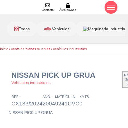
Contacto
Área privada
Todos
Vehículos
Maquinaria Industrial
Inicio
/
Venta de bienes muebles
/
Vehículos industriales
NISSAN PICK UP GRUA
Re
de
Vehículos industriales
REF:
AÑO:
MATRÍCULA:
KMTS:
CX133/2024
2004
9241CVC
0
NISSAN PICK UP GRUA