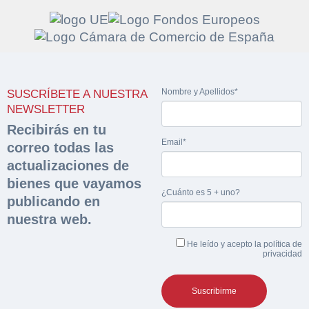
Solicitar
Hacer Oferta
Nombre y Apellidos*
SUSCRÍBETE A NUESTRA
documentación
Razón social*
CIF/DNI Ofertante*
NEWSLETTER
sobre la peritación
Recibirás en tu
Email*
correo todas las
Rellene este formulario y recibirá en su email el
Teléfono*
Email*
actualizaciones de
Sobre Merfinsa
enlace para descargar la documentación solicitad
bienes que vayamos
Nombre y Apellidos*
¿Cuánto es 5 + uno?
Venta de bienes muebles
publicando en
Nombre y Apellidos*
nuestra web.
Vehículos
Email*
He leído y acepto la
política de
Maquinaria Industrial
privacidad
Importe en €*
Equipamiento
Teléfono*