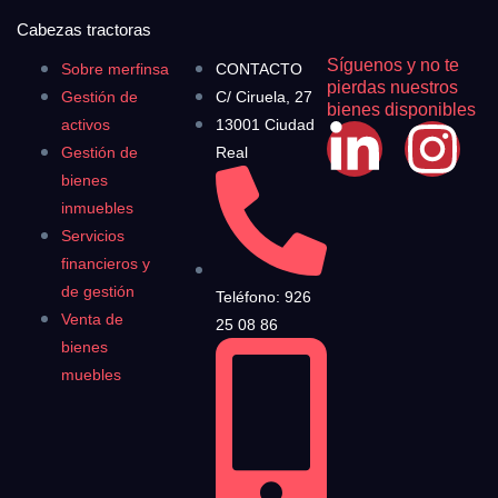
Cabezas tractoras
Síguenos y no te
Sobre merfinsa
CONTACTO
pierdas nuestros
Gestión de
C/ Ciruela, 27
bienes disponibles
activos
13001 Ciudad
Gestión de
Real
bienes
inmuebles
Servicios
financieros y
de gestión
Teléfono: 926
Venta de
25 08 86
bienes
muebles