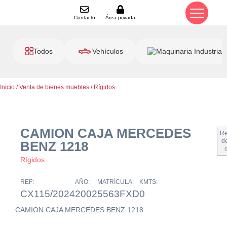
Contacto
Área privada
Todos
Vehículos
Maquinaria Industrial
Inicio
/
Venta de bienes muebles
/
Rígidos
CAMION CAJA MERCEDES
Re
de
BENZ 1218
Rígidos
REF:
AÑO:
MATRÍCULA:
KMTS:
CX115/2024
2002
5563FXD
0
CAMION CAJA MERCEDES BENZ 1218