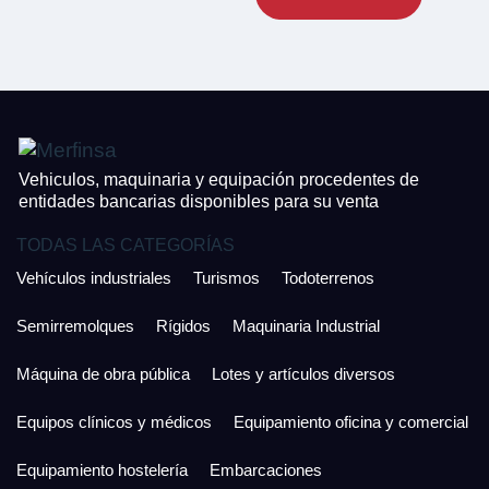
CONTACTO
¿Cuánto es 3 + uno?
926 25 08 86
¿Cuánto es 2 + uno?
Acepto la Política de Privacidad y las Condiciones de Uso.
Antes de enviar lee las
Condiciones de Uso
y la
Política de Privacidad
, y a
Acepto la
Política de Privacidad
.
continuación confirma que estás de acuerdo con ambas.
Vehiculos, maquinaria y equipación procedentes de
entidades bancarias disponibles para su venta
TODAS LAS CATEGORÍAS
Vehículos industriales
Turismos
Todoterrenos
Semirremolques
Rígidos
Maquinaria Industrial
Máquina de obra pública
Lotes y artículos diversos
Equipos clínicos y médicos
Equipamiento oficina y comercial
Equipamiento hostelería
Embarcaciones