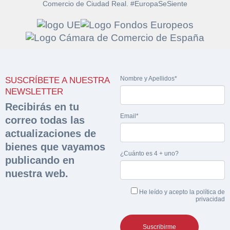
Comercio de Ciudad Real. #EuropaSeSiente
Solicitar
Hacer Oferta
documentación
Nombre y Apellidos*
SUSCRÍBETE A NUESTRA
Razón social*
CIF/DNI Ofertante*
NEWSLETTER
sobre la peritación
Recibirás en tu
Email*
correo todas las
Rellene este formulario y recibirá en su email el
Teléfono*
Email*
Sobre Merfinsa
actualizaciones de
enlace para descargar la documentación solicitad
Nombre y Apellidos*
bienes que vayamos
Venta de bienes muebles
¿Cuánto es 4 + uno?
publicando en
Nombre y Apellidos*
nuestra web.
Vehículos
Email*
He leído y acepto la
política de
Maquinaria Industrial
privacidad
Importe en €*
Equipamiento
Teléfono*