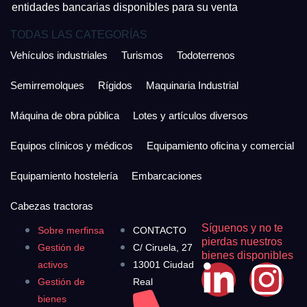
entidades bancarias disponibles para su venta
TODAS LAS CATEGORÍAS
Vehículos industriales
Turismos
Todoterrenos
Semirremolques
Rígidos
Maquinaria Industrial
Máquina de obra pública
Lotes y artículos diversos
Equipos clínicos y médicos
Equipamiento oficina y comercial
Equipamiento hostelería
Embarcaciones
Cabezas tractoras
Síguenos y no te
Sobre merfinsa
CONTACTO
pierdas nuestros
Gestión de
C/ Ciruela, 27
bienes disponibles
activos
13001 Ciudad
Gestión de
Real
bienes