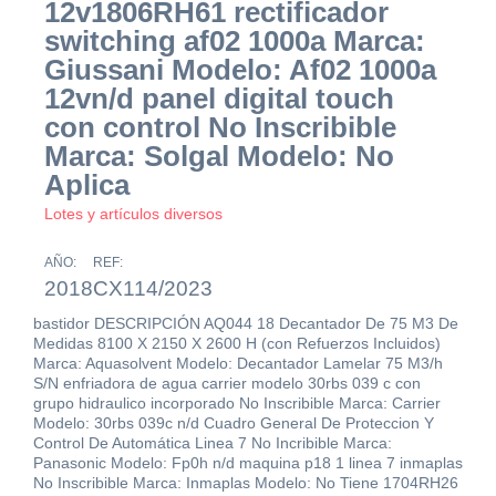
12v1806RH61 rectificador
switching af02 1000a Marca:
Giussani Modelo: Af02 1000a
12vn/d panel digital touch
con control No Inscribible
Marca: Solgal Modelo: No
Aplica
Lotes y artículos diversos
AÑO:
REF:
2018
CX114/2023
bastidor DESCRIPCIÓN AQ044 18 Decantador De 75 M3 De
Medidas 8100 X 2150 X 2600 H (con Refuerzos Incluidos)
Marca: Aquasolvent Modelo: Decantador Lamelar 75 M3/h
S/N enfriadora de agua carrier modelo 30rbs 039 c con
grupo hidraulico incorporado No Inscribible Marca: Carrier
Modelo: 30rbs 039c n/d Cuadro General De Proteccion Y
Control De Automática Linea 7 No Incribible Marca:
Panasonic Modelo: Fp0h n/d maquina p18 1 linea 7 inmaplas
No Inscribible Marca: Inmaplas Modelo: No Tiene 1704RH26