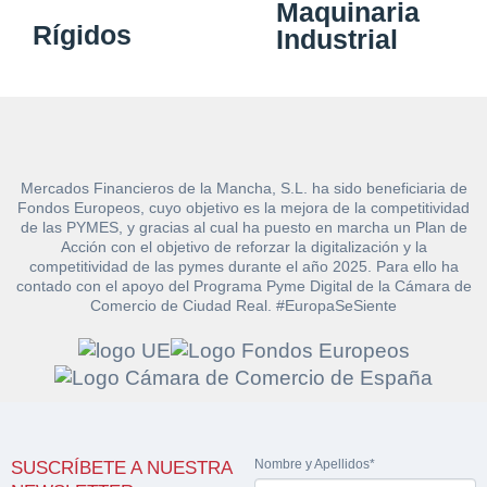
Maquinaria
CONTACTO
Rígidos
¿Cuánto es 6 + uno?
Industrial
926 25 08 86
¿Cuánto es 2 + uno?
Acepto la Política de Privacidad y las Condiciones de Uso.
Antes de enviar lee las
Condiciones de Uso
y la
Política de Privacidad
, y a
Acepto la
Política de Privacidad
.
continuación confirma que estás de acuerdo con ambas.
Mercados Financieros de la Mancha, S.L. ha sido beneficiaria de
Fondos Europeos, cuyo objetivo es la mejora de la competitividad
de las PYMES, y gracias al cual ha puesto en marcha un Plan de
Acción con el objetivo de reforzar la digitalización y la
competitividad de las pymes durante el año 2025. Para ello ha
contado con el apoyo del Programa Pyme Digital de la Cámara de
Comercio de Ciudad Real. #EuropaSeSiente
Nombre y Apellidos*
SUSCRÍBETE A NUESTRA