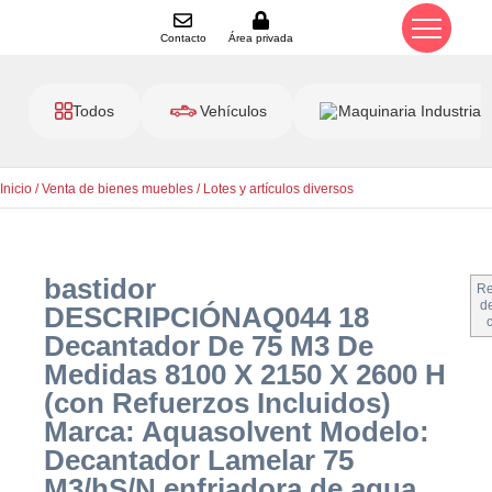
Contacto
Área privada
Todos
Vehículos
Maquinaria Industrial
Inicio
/
Venta de bienes muebles
/
Lotes y artículos diversos
bastidor
Re
de
DESCRIPCIÓNAQ044 18
Decantador De 75 M3 De
Medidas 8100 X 2150 X 2600 H
(con Refuerzos Incluidos)
Marca: Aquasolvent Modelo:
Decantador Lamelar 75
M3/hS/N enfriadora de agua