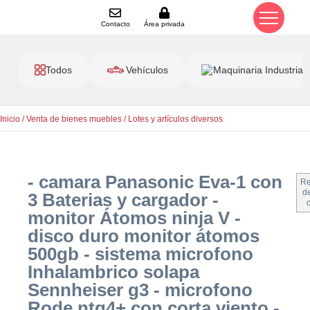
Contacto
Área privada
Todos
Vehículos
Maquinaria Industrial
Inicio
/
Venta de bienes muebles
/
Lotes y artículos diversos
- camara Panasonic Eva-1 con
Re
de
3 Baterias y cargador -
monitor Átomos ninja V -
disco duro monitor átomos
500gb - sistema microfono
Inhalambrico solapa
Sennheiser g3 - microfono
Rode ntg4+ con corta viento -