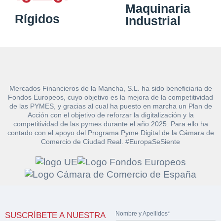
Maquinaria
Rígidos
Industrial
Mercados Financieros de la Mancha, S.L. ha sido beneficiaria de
Fondos Europeos, cuyo objetivo es la mejora de la competitividad
de las PYMES, y gracias al cual ha puesto en marcha un Plan de
Acción con el objetivo de reforzar la digitalización y la
competitividad de las pymes durante el año 2025. Para ello ha
Solicitar
contado con el apoyo del Programa Pyme Digital de la Cámara de
Hacer Oferta
Comercio de Ciudad Real. #EuropaSeSiente
documentación
Razón social*
CIF/DNI Ofertante*
sobre la peritación
Rellene este formulario y recibirá en su email el
Teléfono*
Email*
Sobre Merfinsa
enlace para descargar la documentación solicitad
Nombre y Apellidos*
Nombre y Apellidos*
SUSCRÍBETE A NUESTRA