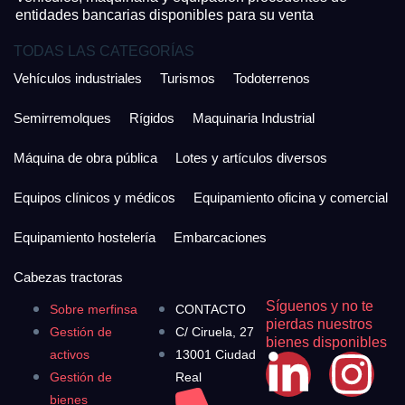
entidades bancarias disponibles para su venta
TODAS LAS CATEGORÍAS
Vehículos industriales
Turismos
Todoterrenos
Semirremolques
Rígidos
Maquinaria Industrial
Máquina de obra pública
Lotes y artículos diversos
Equipos clínicos y médicos
Equipamiento oficina y comercial
Equipamiento hostelería
Embarcaciones
Cabezas tractoras
Síguenos y no te
Sobre merfinsa
CONTACTO
pierdas nuestros
Gestión de
C/ Ciruela, 27
bienes disponibles
activos
13001 Ciudad
Gestión de
Real
bienes