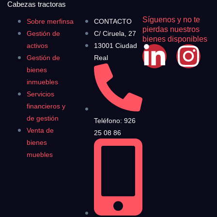
Cabezas tractoras
Síguenos y no te
Sobre merfinsa
CONTACTO
pierdas nuestros
Gestión de
C/ Ciruela, 27
bienes disponibles
activos
13001 Ciudad
Gestión de
Real
bienes
inmuebles
Servicios
financieros y
de gestión
Teléfono: 926
Venta de
25 08 86
bienes
muebles