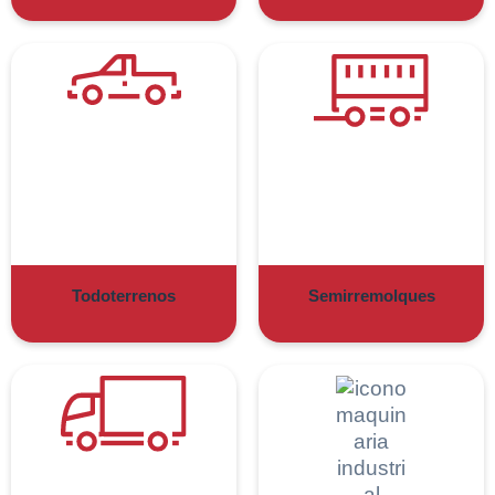
Todoterrenos
Semirremolques