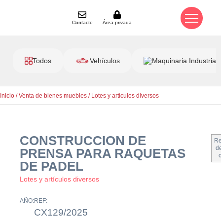
Contacto
Área privada
Todos
Vehículos
Maquinaria Industrial
Inicio
/
Venta de bienes muebles
/
Lotes y artículos diversos
CONSTRUCCION DE
Re
de
PRENSA PARA RAQUETAS
DE PADEL
Lotes y artículos diversos
AÑO:
REF:
CX129/2025