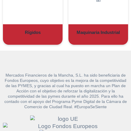
Rígidos
Maquinaria Industrial
Mercados Financieros de la Mancha, S.L. ha sido beneficiaria de
Fondos Europeos, cuyo objetivo es la mejora de la competitividad
de las PYMES, y gracias al cual ha puesto en marcha un Plan de
Acción con el objetivo de reforzar la digitalización y la
competitividad de las pymes durante el año 2025. Para ello ha
Solicitar
contado con el apoyo del Programa Pyme Digital de la Cámara de
Hacer Oferta
Comercio de Ciudad Real. #EuropaSeSiente
documentación
Razón social*
CIF/DNI Ofertante*