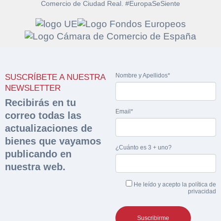
Comercio de Ciudad Real. #EuropaSeSiente
Solicitar
Hacer Oferta
documentación
Nombre y Apellidos*
SUSCRÍBETE A NUESTRA
Razón social*
CIF/DNI Ofertante*
NEWSLETTER
sobre la peritación
Recibirás en tu
Email*
correo todas las
Rellene este formulario y recibirá en su email el
Teléfono*
Email*
Sobre Merfinsa
actualizaciones de
enlace para descargar la documentación solicitad
Nombre y Apellidos*
bienes que vayamos
Venta de bienes muebles
¿Cuánto es 3 + uno?
publicando en
Nombre y Apellidos*
nuestra web.
Vehículos
Email*
He leído y acepto la
política de
Maquinaria Industrial
privacidad
Importe en €*
Equipamiento
Teléfono*