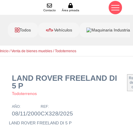
Contacto
Área privada
Todos
Vehículos
Maquinaria Industrial
Inicio
/
Venta de bienes muebles
/
Todoterrenos
LAND ROVER FREELAND DI
Re
de
5 P
Todoterrenos
AÑO:
REF:
08/11/2000
CX328/2025
LAND ROVER FREELAND DI 5 P