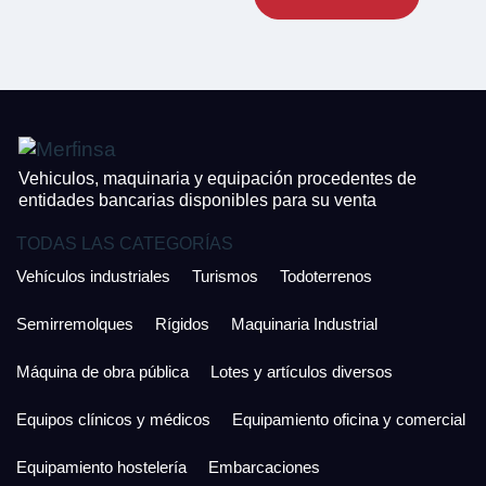
CONTACTO
¿Cuánto es 6 + uno?
926 25 08 86
¿Cuánto es 4 + uno?
Acepto la Política de Privacidad y las Condiciones de Uso.
Antes de enviar lee las
Condiciones de Uso
y la
Política de Privacidad
, y a
Acepto la
Política de Privacidad
.
continuación confirma que estás de acuerdo con ambas.
Vehiculos, maquinaria y equipación procedentes de
entidades bancarias disponibles para su venta
TODAS LAS CATEGORÍAS
Vehículos industriales
Turismos
Todoterrenos
Semirremolques
Rígidos
Maquinaria Industrial
Máquina de obra pública
Lotes y artículos diversos
Equipos clínicos y médicos
Equipamiento oficina y comercial
Equipamiento hostelería
Embarcaciones