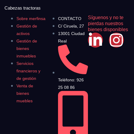
Cabezas tractoras
Síguenos y no te
Sobre merfinsa
CONTACTO
pierdas nuestros
Gestión de
C/ Ciruela, 27
bienes disponibles
activos
13001 Ciudad
Gestión de
Real
bienes
inmuebles
Servicios
financieros y
de gestión
Teléfono: 926
Venta de
25 08 86
bienes
muebles