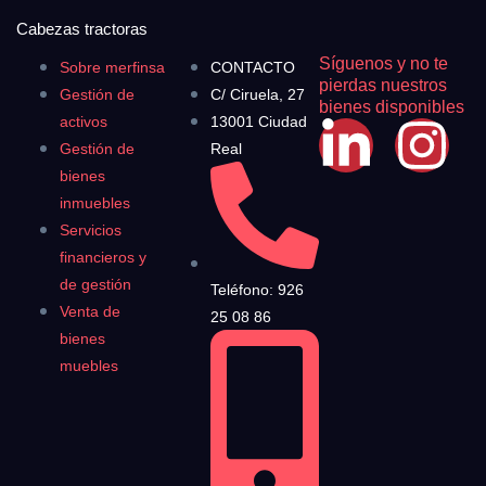
Cabezas tractoras
Síguenos y no te
Sobre merfinsa
CONTACTO
pierdas nuestros
Gestión de
C/ Ciruela, 27
bienes disponibles
activos
13001 Ciudad
Gestión de
Real
bienes
inmuebles
Servicios
financieros y
de gestión
Teléfono: 926
Venta de
25 08 86
bienes
muebles