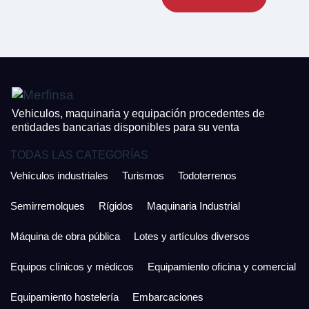
CONTACTO
¿Cuánto es 4 + uno?
926 25 08 86
¿Cuánto es 6 + uno?
Acepto la Política de Privacidad y las Condiciones de Uso.
Antes de enviar lee las
Condiciones de Uso
y la
Política de Privacidad
, y a
Acepto la
Política de Privacidad
.
continuación confirma que estás de acuerdo con ambas.
Vehiculos, maquinaria y equipación procedentes de
entidades bancarias disponibles para su venta
TODAS LAS CATEGORÍAS
Vehículos industriales
Turismos
Todoterrenos
Semirremolques
Rígidos
Maquinaria Industrial
Máquina de obra pública
Lotes y artículos diversos
Equipos clínicos y médicos
Equipamiento oficina y comercial
Equipamiento hostelería
Embarcaciones