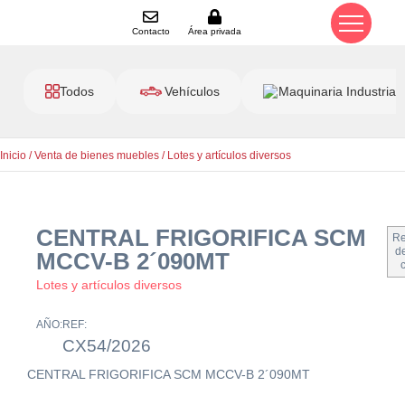
Contacto
Área privada
Todos
Vehículos
Maquinaria Industrial
Inicio
/
Venta de bienes muebles
/
Lotes y artículos diversos
CENTRAL FRIGORIFICA SCM
Re
de
MCCV-B 2´090MT
Lotes y artículos diversos
AÑO:
REF:
CX54/2026
CENTRAL FRIGORIFICA SCM MCCV-B 2´090MT