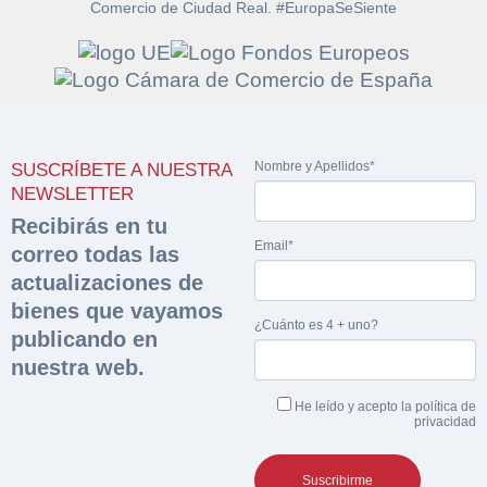
Comercio de Ciudad Real. #EuropaSeSiente
Solicitar
Hacer Oferta
documentación
Nombre y Apellidos*
SUSCRÍBETE A NUESTRA
Razón social*
CIF/DNI Ofertante*
NEWSLETTER
sobre la peritación
Recibirás en tu
Email*
correo todas las
Rellene este formulario y recibirá en su email el
Teléfono*
Email*
Sobre Merfinsa
actualizaciones de
enlace para descargar la documentación solicitad
Nombre y Apellidos*
bienes que vayamos
Venta de bienes muebles
¿Cuánto es 4 + uno?
publicando en
Nombre y Apellidos*
nuestra web.
Vehículos
Email*
He leído y acepto la
política de
Maquinaria Industrial
privacidad
Importe en €*
Equipamiento
Teléfono*