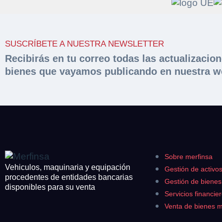
Solicit
Hacer 
SUSCRÍBETE A NUESTRA NEWSLETTER
peritac
Razón social*
Recibirás en tu correo todas las actualizacio
bienes que vayamos publicando en nuestra w
Rellene este formu
documentación sol
Sobre Merfinsa
Teléfono*
Nombre y Apellido
Venta de bienes 
Nombre y Apellido
Email*
Vehículos
Maquinaria Industr
Sobre merfinsa
Teléfono*
Importe en €*
Vehiculos, maquinaria y equipación
Gestión de activo
Equipamiento
procedentes de entidades bancarias
Gestión de biene
disponibles para su venta
CONTACTO
Servicios financie
¿Cuánto es 4 + u
¿Cuánto es 6 + u
Venta de bienes 
926 25 08 86