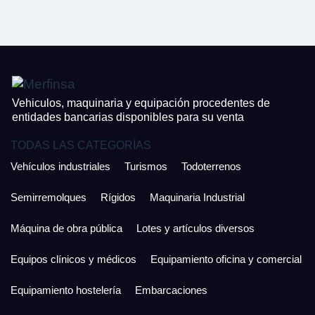
CONTACTO
¿Cuánto es 3 + uno?
926 25 08 86
¿Cuánto es 4 + uno?
Acepto la Política de Privacidad y las Condiciones de Uso.
Antes de enviar lee las
Condiciones de Uso
y la
Política de Privacidad
, y a
Acepto la
Política de Privacidad
.
continuación confirma que estás de acuerdo con ambas.
Vehiculos, maquinaria y equipación procedentes de
entidades bancarias disponibles para su venta
TODAS LAS CATEGORÍAS
Vehículos industriales
Turismos
Todoterrenos
Semirremolques
Rígidos
Maquinaria Industrial
Máquina de obra pública
Lotes y artículos diversos
Equipos clínicos y médicos
Equipamiento oficina y comercial
Equipamiento hostelería
Embarcaciones