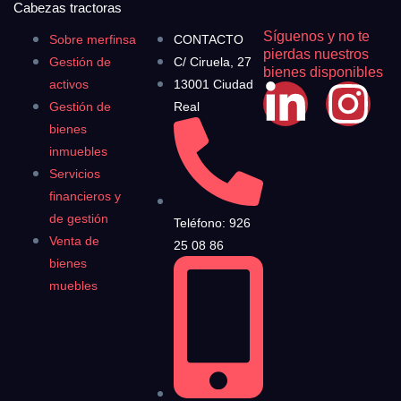
Cabezas tractoras
Síguenos y no te
Sobre merfinsa
CONTACTO
pierdas nuestros
Gestión de
C/ Ciruela, 27
bienes disponibles
activos
13001 Ciudad
Gestión de
Real
bienes
inmuebles
Servicios
financieros y
de gestión
Teléfono: 926
Venta de
25 08 86
bienes
muebles