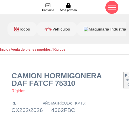
Contacto
Área privada
Todos
Vehículos
Maquinaria Industrial
Inicio
/
Venta de bienes muebles
/
Rígidos
CAMION HORMIGONERA
Re
de
DAF FATCF 75310
Rígidos
REF:
AÑO:
MATRÍCULA:
KMTS:
CX262/2026
4662FBC