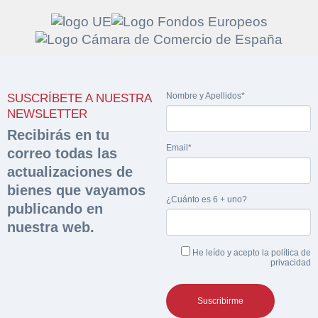
Solicitar
Hacer Oferta
Nombre y Apellidos*
documentación
SUSCRÍBETE A NUESTRA
Razón social*
CIF/DNI Ofertante*
NEWSLETTER
sobre la peritación
Recibirás en tu
Email*
correo todas las
Rellene este formulario y recibirá en su email el
Teléfono*
Email*
actualizaciones de
Sobre Merfinsa
enlace para descargar la documentación solicitad
bienes que vayamos
Nombre y Apellidos*
¿Cuánto es 6 + uno?
Venta de bienes muebles
publicando en
Nombre y Apellidos*
nuestra web.
Vehículos
Email*
He leído y acepto la
política de
Maquinaria Industrial
privacidad
Importe en €*
Equipamiento
Teléfono*