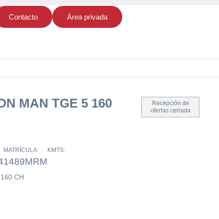
Contacto
Área privada
N MAN TGE 5 160
Recepción de
ofertas cerrada
MATRÍCULA:
KMTS:
4
1489MRM
160 CH