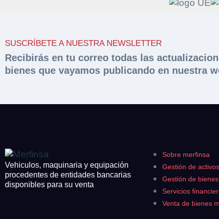
Solicit
Hacer 
SUSCRÍBETE A NUESTRA NEWSLETTER
peritac
Razón social*
Recibirás en tu correo todas las actualizacio
bienes que vayamos publicando en nuestra w
Rellene este formu
documentación sol
Sobre Merfinsa
Teléfono*
Nombre y Apellido
Venta de bienes 
Nombre y Apellido
Email*
Vehículos
Maquinaria Industr
Sobre merfinsa
Teléfono*
Importe en €*
Vehiculos, maquinaria y equipación
Gestión de activo
Equipamiento
procedentes de entidades bancarias
Gestión de biene
disponibles para su venta
CONTACTO
Servicios financie
¿Cuánto es 2 + u
¿Cuánto es 5 + u
Venta de bienes 
926 25 08 86