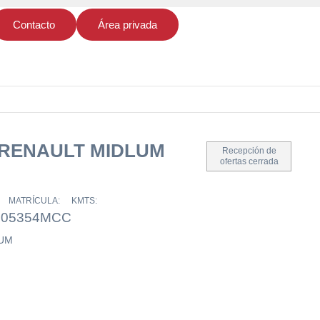
Contacto
Área privada
 RENAULT MIDLUM
Recepción de
ofertas cerrada
MATRÍCULA:
KMTS:
10
5354MCC
LUM