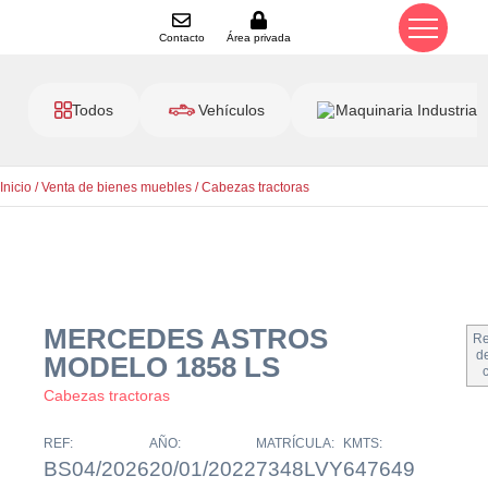
Contacto
Área privada
Todos
Vehículos
Maquinaria Industrial
Inicio
/
Venta de bienes muebles
/
Cabezas tractoras
MERCEDES ASTROS
Re
de
MODELO 1858 LS
Cabezas tractoras
REF:
AÑO:
MATRÍCULA:
KMTS:
BS04/2026
20/01/2022
7348LVY
647649