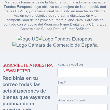
Mercados Financieros de la Mancha, S.L. ha sido beneficiaria de
Fondos Europeos, cuyo objetivo es la mejora de la competitividad
de las PYMES, y gracias al cual ha puesto en marcha un Plan de
Acción con el objetivo de reforzar la digitalización y la
competitividad de las pymes durante el año 2025. Para ello ha
contado con el apoyo del Programa Pyme Digital de la Cámara de
Comercio de Ciudad Real. #EuropaSeSiente
Solicitar
Hacer Oferta
documentación
Razón social*
CIF/DNI Ofertante*
sobre la peritación
Nombre y Apellidos*
SUSCRÍBETE A NUESTRA
NEWSLETTER
Rellene este formulario y recibirá en su email el
Teléfono*
Email*
Sobre Merfinsa
Recibirás en tu
enlace para descargar la documentación solicitad
Email*
Nombre y Apellidos*
correo todas las
Venta de bienes muebles
actualizaciones de
Nombre y Apellidos*
bienes que vayamos
Vehículos
¿Cuánto es 6 + uno?
Email*
publicando en
Maquinaria Industrial
nuestra web.