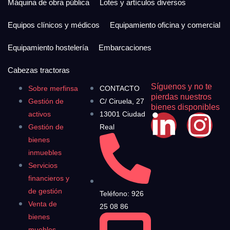
Máquina de obra pública
Lotes y artículos diversos
Equipos clínicos y médicos
Equipamiento oficina y comercial
Equipamiento hostelería
Embarcaciones
Cabezas tractoras
Síguenos y no te
Sobre merfinsa
CONTACTO
pierdas nuestros
Gestión de
C/ Ciruela, 27
bienes disponibles
activos
13001 Ciudad
Gestión de
Real
bienes
inmuebles
Servicios
financieros y
de gestión
Teléfono: 926
Venta de
25 08 86
bienes
muebles