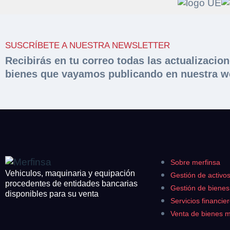
Solicit
Hacer 
SUSCRÍBETE A NUESTRA NEWSLETTER
peritac
Razón social*
Recibirás en tu correo todas las actualizacio
bienes que vayamos publicando en nuestra w
Rellene este formu
documentación sol
Sobre Merfinsa
Teléfono*
Nombre y Apellido
Venta de bienes 
Nombre y Apellido
Email*
Vehículos
Maquinaria Industr
Sobre merfinsa
Teléfono*
Importe en €*
Vehiculos, maquinaria y equipación
Gestión de activo
Equipamiento
procedentes de entidades bancarias
Gestión de biene
disponibles para su venta
CONTACTO
Servicios financie
¿Cuánto es 6 + u
¿Cuánto es 6 + u
Venta de bienes 
926 25 08 86