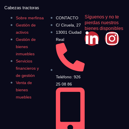
Cabezas tractoras
Síguenos y no te
Sobre merfinsa
CONTACTO
pierdas nuestros
Gestión de
C/ Ciruela, 27
bienes disponibles
activos
13001 Ciudad
Gestión de
Real
bienes
inmuebles
Servicios
financieros y
de gestión
Teléfono: 926
Venta de
25 08 86
bienes
muebles