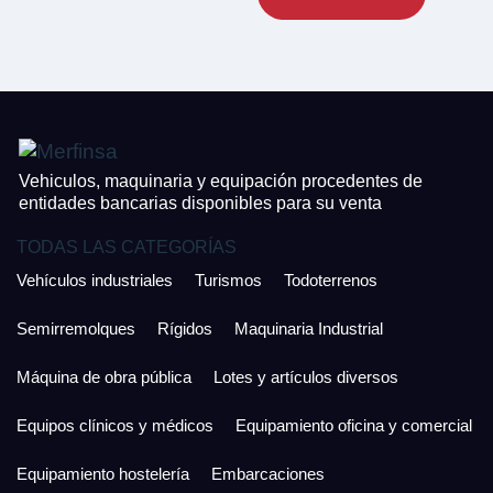
CONTACTO
¿Cuánto es 4 + uno?
926 25 08 86
¿Cuánto es 2 + uno?
Acepto la Política de Privacidad y las Condiciones de Uso.
Antes de enviar lee las
Condiciones de Uso
y la
Política de Privacidad
, y a
Acepto la
Política de Privacidad
.
continuación confirma que estás de acuerdo con ambas.
Vehiculos, maquinaria y equipación procedentes de
entidades bancarias disponibles para su venta
TODAS LAS CATEGORÍAS
Vehículos industriales
Turismos
Todoterrenos
Semirremolques
Rígidos
Maquinaria Industrial
Máquina de obra pública
Lotes y artículos diversos
Equipos clínicos y médicos
Equipamiento oficina y comercial
Equipamiento hostelería
Embarcaciones