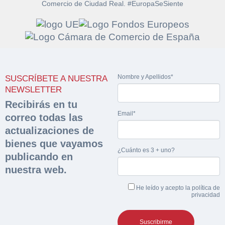
Comercio de Ciudad Real. #EuropaSeSiente
Solicitar
Hacer Oferta
documentación
Nombre y Apellidos*
SUSCRÍBETE A NUESTRA
Razón social*
CIF/DNI Ofertante*
NEWSLETTER
sobre la peritación
Recibirás en tu
Email*
correo todas las
Rellene este formulario y recibirá en su email el
Teléfono*
Email*
Sobre Merfinsa
actualizaciones de
enlace para descargar la documentación solicitad
Nombre y Apellidos*
bienes que vayamos
Venta de bienes muebles
¿Cuánto es 3 + uno?
publicando en
Nombre y Apellidos*
nuestra web.
Vehículos
Email*
He leído y acepto la
política de
Maquinaria Industrial
privacidad
Importe en €*
Equipamiento
Teléfono*