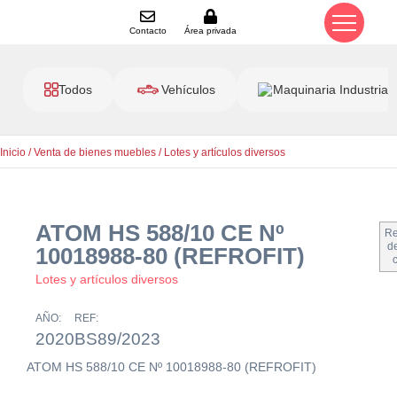
Contacto
Área privada
Todos
Vehículos
Maquinaria Industrial
Inicio
/
Venta de bienes muebles
/
Lotes y artículos diversos
ATOM HS 588/10 CE Nº
Re
de
10018988-80 (REFROFIT)
Lotes y artículos diversos
AÑO:
REF:
2020
BS89/2023
ATOM HS 588/10 CE Nº 10018988-80 (REFROFIT)