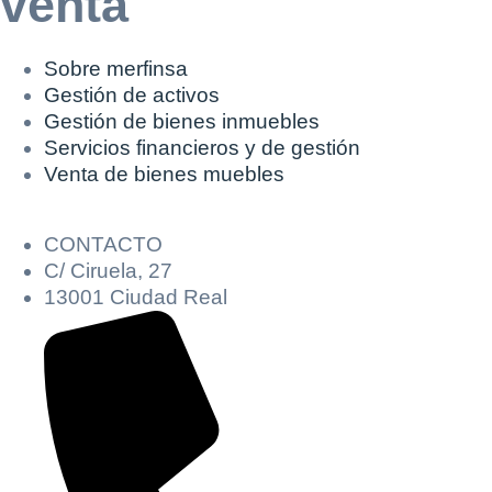
venta
Sobre merfinsa
Gestión de activos
Gestión de bienes inmuebles
Servicios financieros y de gestión
Solicitar
Venta de bienes muebles
Hacer Oferta
documentación
Razón social*
CIF/DNI Ofertante*
CONTACTO
sobre la peritación
C/ Ciruela, 27
13001 Ciudad Real
Rellene este formulario y recibirá en su email el
Teléfono*
Email*
enlace para descargar la documentación solicitad
Sobre Merfinsa
Nombre y Apellidos*
Venta de bienes muebles
Nombre y Apellidos*
Email*
Vehículos
Importe en €*
Maquinaria Industrial