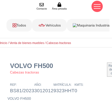
Contacto
Área privada
Todos
Vehículos
Maquinaria Industrial
Inicio
/
Venta de bienes muebles
/
Cabezas tractoras
VOLVO FH500
Re
de
Cabezas tractoras
REF:
AÑO:
MATRÍCULA:
KMTS:
BS81/2023
3012012
9323HHT
0
VOLVO FH500