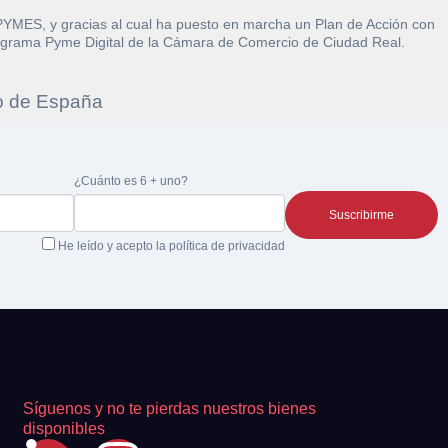
 PYMES, y gracias al cual ha puesto en marcha un Plan de Acción con
l Programa Pyme Digital de la Cámara de Comercio de Ciudad Real.
re la
¿Cuánto es 6 + uno?
 la
He leído y acepto la
política de privacidad
Síguenos y no te pierdas nuestros bienes
disponibles