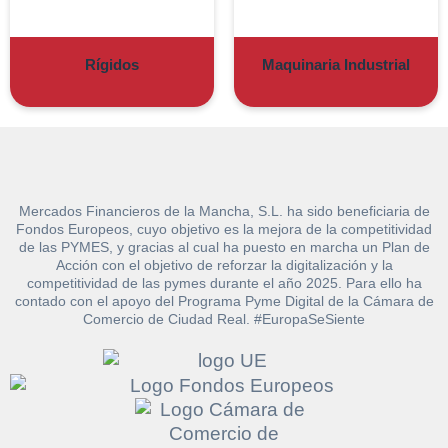
Rígidos
Maquinaria Industrial
Mercados Financieros de la Mancha, S.L. ha sido beneficiaria de
Fondos Europeos, cuyo objetivo es la mejora de la competitividad
de las PYMES, y gracias al cual ha puesto en marcha un Plan de
Acción con el objetivo de reforzar la digitalización y la
competitividad de las pymes durante el año 2025. Para ello ha
contado con el apoyo del Programa Pyme Digital de la Cámara de
Solicitar
Comercio de Ciudad Real. #EuropaSeSiente
Hacer Oferta
documentación
Razón social*
CIF/DNI Ofertante*
sobre la peritación