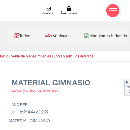
Contacto
Área privada
Todos
Vehículos
Maquinaria Industrial
Inicio
/
Venta de bienes muebles
/
Lotes y artículos diversos
MATERIAL GIMNASIO
Re
de
Lotes y artículos diversos
AÑO:
REF:
0
BS44/2023
MATERIAL GIMNASIO