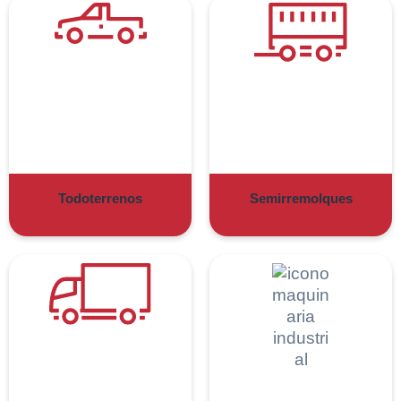
Todoterrenos
Semirremolques