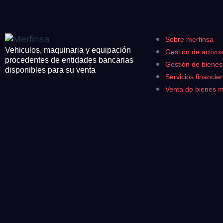
Equipamiento
CONTACTO
¿Cuánto es 2 + u
¿Cuánto es 4 + u
926 25 08 86
Sobre merfinsa
Vehiculos, maquinaria y equipación
Gestión de activo
Acepto la
Polí
procedentes de entidades bancarias
Acepto la Política de P
Gestión de biene
disponibles para su venta
Antes de enviar lee las
Co
Servicios financie
Venta de bienes 