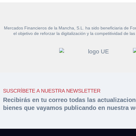
Mercados Financieros de la Mancha, S.L. ha sido beneficiaria de Fo
el objetivo de reforzar la digitalización y la competitividad d
Solicit
Hacer 
peritac
Razón social*
Rellene este formu
documentación sol
Sobre Merfinsa
Teléfono*
Nombre y Apellido
SUSCRÍBETE A NUESTRA NEWSLETTER
Recibirás en tu correo todas las actualizacio
Venta de bienes 
bienes que vayamos publicando en nuestra w
Nombre y Apellido
Email*
Vehículos
Maquinaria Industr
Teléfono*
Importe en €*