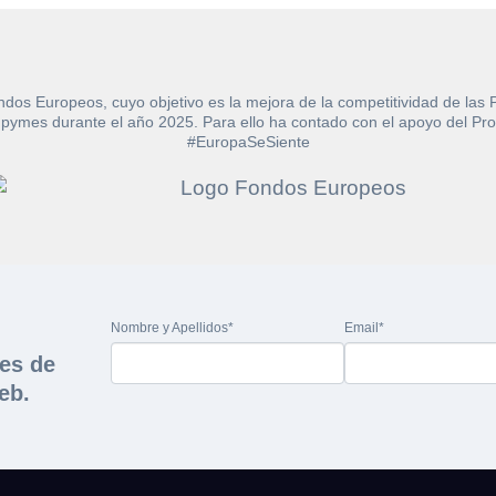
ndos Europeos, cuyo objetivo es la mejora de la competitividad de las
e las pymes durante el año 2025. Para ello ha contado con el apoyo de
#EuropaSeSiente
ar documentación sob
Oferta
ión
CIF/DNI Ofertante*
lario y recibirá en su email el enlace para descargar
icitada.
Email*
s*
Nombre y Apellidos*
Email*
nes de
muebles
eb.
s*
ial