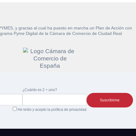
 PYMES, y gracias al cual ha puesto en marcha un Plan de Acción con
l Programa Pyme Digital de la Cámara de Comercio de Ciudad Real.
re la
 la
¿Cuánto es 2 + uno?
He leído y acepto la
política de privacidad