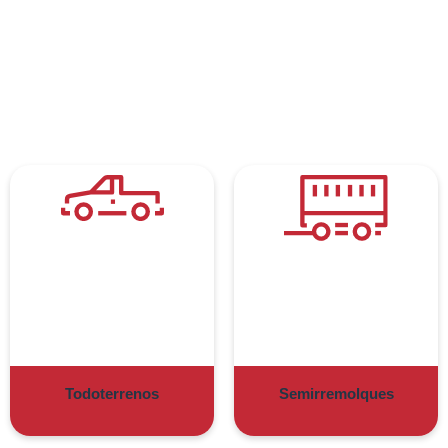
Todoterrenos
Semirremolques