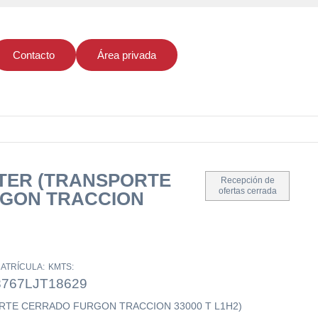
Contacto
Área privada
TER (TRANSPORTE
Recepción de
ofertas cerrada
GON TRACCION
ATRÍCULA:
KMTS:
8767LJT
18629
RTE CERRADO FURGON TRACCION 33000 T L1H2)