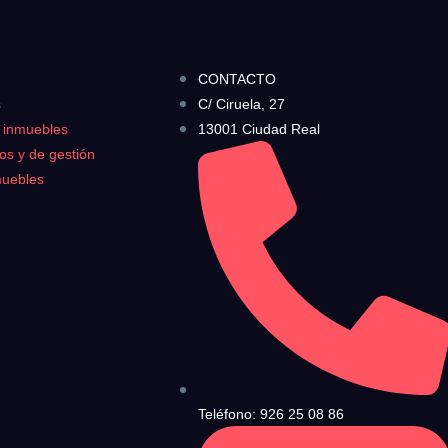
no?
no?
CONTACTO
s
C/ Ciruela, 27
tica de Privacidad
.
rivacidad y las Condiciones de Uso.
s inmuebles
13001 Ciudad Real
ndiciones de Uso
y la
Política de Privacidad
, y a continuación confirma que estás
ros y de gestión
muebles
Teléfono: 926 25 08 86