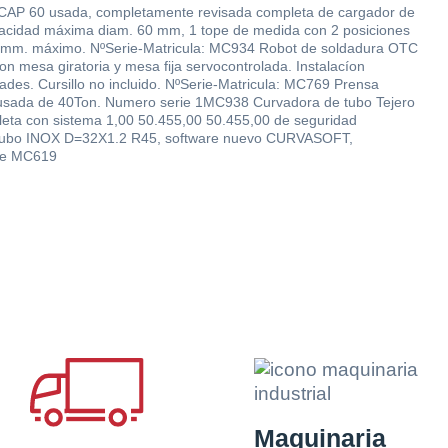
 60 usada, completamente revisada completa de cargador de
pacidad máxima diam. 60 mm, 1 tope de medida con 2 posiciones
0 mm. máximo. NºSerie-Matricula: MC934 Robot de soldadura OTC
 mesa giratoria y mesa fija servocontrolada. Instalacíon
ades. Cursillo no incluido. NºSerie-Matricula: MC769 Prensa
ada de 40Ton. Numero serie 1MC938 Curvadora de tubo Tejero
ta con sistema 1,00 50.455,00 50.455,00 de seguridad
ra tubo INOX D=32X1.2 R45, software nuevo CURVASOFT,
rie MC619
re la
Maquinaria