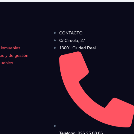
CONTACTO
s
C/ Ciruela, 27
s inmuebles
13001 Ciudad Real
ros y de gestión
muebles
Teléfono: 926 25 08 86