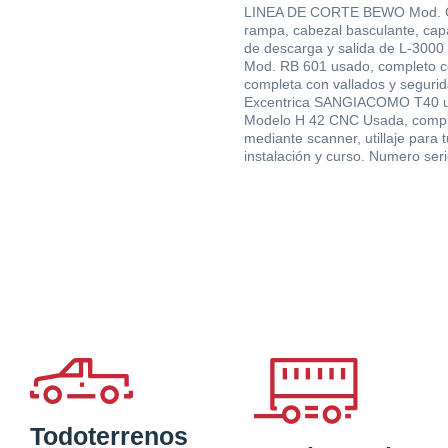
LINEA DE CORTE BEWO Mod. CAP
rampa, cabezal basculante, ca
de descarga y salida de L-300
Mod. RB 601 usado, completo con
completa con vallados y segurid
Excentrica SANGIACOMO T40 us
Modelo H 42 CNC Usada, comple
mediante scanner, utillaje pa
instalación y curso. Numero se
ar documentación sob
Oferta
Todoterrenos