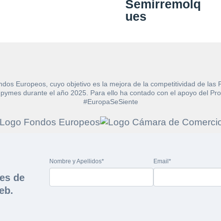
ión
Semirremolq
CIF/DNI Ofertante*
ues
lario y recibirá en su email el enlace para descargar
icitada.
Email*
s*
muebles
s*
ndos Europeos, cuyo objetivo es la mejora de la competitividad de las
e las pymes durante el año 2025. Para ello ha contado con el apoyo de
ial
#EuropaSeSiente
no?
no?
Nombre y Apellidos*
Email*
tica de Privacidad
.
nes de
rivacidad y las Condiciones de Uso.
eb.
ndiciones de Uso
y la
Política de Privacidad
, y a continuación confirma que estás