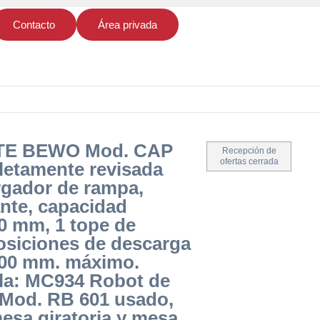
Contacto
Área privada
TE BEWO Mod. CAP
Recepción de
ofertas cerrada
letamente revisada
rgador de rampa,
nte, capacidad
0 mm, 1 tope de
osiciones de descarga
3000 mm. máximo.
ula: MC934 Robot de
Mod. RB 601 usado,
esa giratoria y mesa