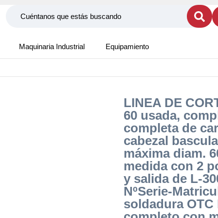
Maquinaria Industrial
Equipamiento
LINEA DE COR
60 usada, comp
completa de ca
cabezal bascula
máxima diam. 6
medida con 2 p
y salida de L-
NºSerie-Matric
soldadura OTC 
completo con m