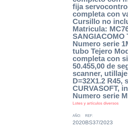
fija servocontro
completa con va
Cursillo no incl
Matricula: MC7
SANGIACOMO T4
Numero serie 1
tubo Tejero Mo
completa con si
50.455,00 de se
scanner, utillaj
D=32X1.2 R45, 
CURVASOFT, ins
Numero serie 
Lotes y artículos diversos
AÑO:
REF:
2020
BS37/2023