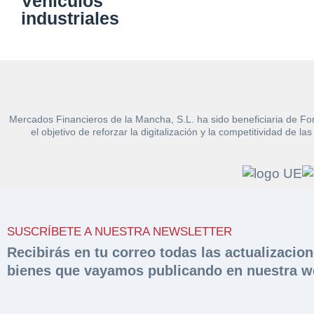
peritac
Vehículos
Razón social*
industriales
Rellene este formu
documentación sol
Sobre Merfinsa
Teléfono*
Nombre y Apellido
Venta de bienes 
Nombre y Apellido
Email*
Vehículos
Mercados Financieros de la Mancha, S.L. ha sido beneficiaria de Fo
el objetivo de reforzar la digitalización y la competitividad d
Maquinaria Industr
Teléfono*
Importe en €*
Equipamiento
CONTACTO
¿Cuánto es 6 + u
¿Cuánto es 2 + u
926 25 08 86
SUSCRÍBETE A NUESTRA NEWSLETTER
Acepto la
Polí
Recibirás en tu correo todas las actualizacio
Acepto la Política de P
bienes que vayamos publicando en nuestra w
Antes de enviar lee las
Co