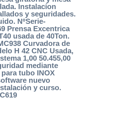
lada. Instalacíon
llados y seguridades.
uido. NºSerie-
69 Prensa Excentrica
0 usada de 40Ton.
MC938 Curvadora de
delo H 42 CNC Usada,
stema 1,00 50.455,00
guridad mediante
e para tubo INOX
software nuevo
talación y curso.
MC619