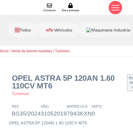
Contacto
Área privada
Todos
Vehículos
Maquinaria Industrial
Inicio
/
Venta de bienes muebles
/
Turismos
OPEL ASTRA 5P 120AN 1.60
Re
de
110CV MT6
Turismos
REF:
AÑO:
MATRÍCULA:
KMTS:
BS35/2024
31052019
7943KXN
0
OPEL ASTRA 5P 120AN 1.60 110CV MT6