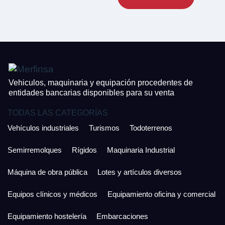
CONTACTO
¿Cuánto es 3 + uno?
926 25 08 86
¿Cuánto es 3 + uno?
Acepto la Política de Privacidad y las Condiciones de Uso.
Antes de enviar lee las
Condiciones de Uso
y la
Política de Privacidad
, y a
Acepto la
Política de Privacidad
.
continuación confirma que estás de acuerdo con ambas.
Vehiculos, maquinaria y equipación procedentes de
entidades bancarias disponibles para su venta
TODAS LAS CATEGORÍAS
Vehículos industriales
Turismos
Todoterrenos
Semirremolques
Rígidos
Maquinaria Industrial
Máquina de obra pública
Lotes y artículos diversos
Equipos clínicos y médicos
Equipamiento oficina y comercial
Equipamiento hostelería
Embarcaciones