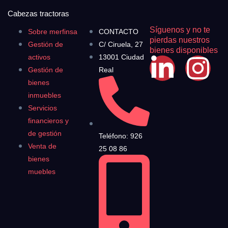
Cabezas tractoras
Síguenos y no te
Sobre merfinsa
CONTACTO
pierdas nuestros
Gestión de
C/ Ciruela, 27
bienes disponibles
activos
13001 Ciudad
Gestión de
Real
bienes
inmuebles
Servicios
financieros y
de gestión
Teléfono: 926
Venta de
25 08 86
bienes
muebles