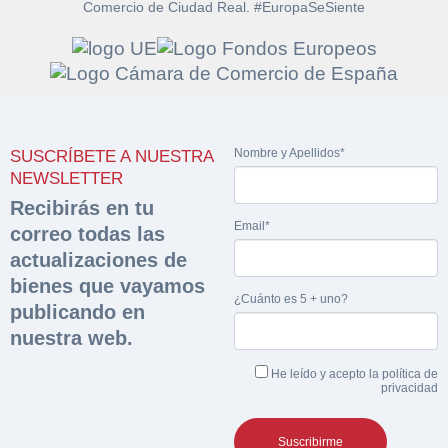
Comercio de Ciudad Real. #EuropaSeSiente
Solicitar
Hacer Oferta
documentación
Nombre y Apellidos*
SUSCRÍBETE A NUESTRA
Razón social*
CIF/DNI Ofertante*
NEWSLETTER
sobre la peritación
Recibirás en tu
Email*
correo todas las
Rellene este formulario y recibirá en su email el
Teléfono*
Email*
Sobre Merfinsa
actualizaciones de
enlace para descargar la documentación solicitad
Nombre y Apellidos*
bienes que vayamos
Venta de bienes muebles
¿Cuánto es 5 + uno?
publicando en
Nombre y Apellidos*
nuestra web.
Vehículos
Email*
He leído y acepto la
política de
Maquinaria Industrial
privacidad
Importe en €*
Equipamiento
Teléfono*