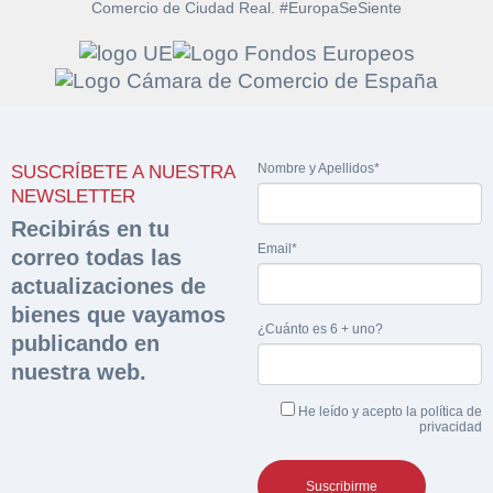
Comercio de Ciudad Real. #EuropaSeSiente
Solicitar
Hacer Oferta
documentación
Nombre y Apellidos*
SUSCRÍBETE A NUESTRA
Razón social*
CIF/DNI Ofertante*
NEWSLETTER
sobre la peritación
Recibirás en tu
Email*
correo todas las
Rellene este formulario y recibirá en su email el
Teléfono*
Email*
Sobre Merfinsa
actualizaciones de
enlace para descargar la documentación solicitad
Nombre y Apellidos*
bienes que vayamos
Venta de bienes muebles
¿Cuánto es 6 + uno?
publicando en
Nombre y Apellidos*
nuestra web.
Vehículos
Email*
He leído y acepto la
política de
Maquinaria Industrial
privacidad
Importe en €*
Equipamiento
Teléfono*