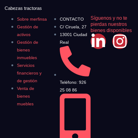
Cabezas tractoras
Síguenos y no te
Sobre merfinsa
CONTACTO
pierdas nuestros
Gestión de
C/ Ciruela, 27
bienes disponibles
activos
13001 Ciudad
Gestión de
Real
bienes
inmuebles
Servicios
financieros y
de gestión
Teléfono: 926
Venta de
25 08 86
bienes
muebles