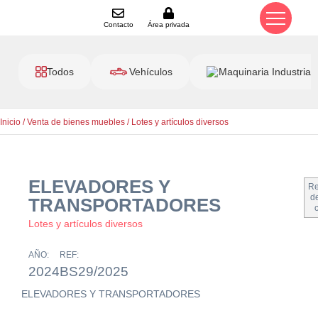
Contacto
Área privada
Todos
Vehículos
Maquinaria Industrial
Inicio
/
Venta de bienes muebles
/
Lotes y artículos diversos
ELEVADORES Y
Re
de
TRANSPORTADORES
Lotes y artículos diversos
AÑO:
REF:
2024
BS29/2025
ELEVADORES Y TRANSPORTADORES