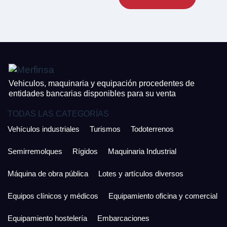
CONTACTO
¿Cuánto es 3 + uno?
926 25 08 86
¿Cuánto es 6 + uno?
Acepto la Política de Privacidad y las Condiciones de Uso.
Antes de enviar lee las
Condiciones de Uso
y la
Política de Privacidad
, y a
Acepto la
Política de Privacidad
.
continuación confirma que estás de acuerdo con ambas.
Vehiculos, maquinaria y equipación procedentes de
entidades bancarias disponibles para su venta
TODAS LAS CATEGORÍAS
Vehículos industriales
Turismos
Todoterrenos
Semirremolques
Rígidos
Maquinaria Industrial
Máquina de obra pública
Lotes y artículos diversos
Equipos clínicos y médicos
Equipamiento oficina y comercial
Equipamiento hostelería
Embarcaciones