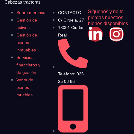
Cabezas tractoras
Síguenos y no te
Sobre merfinsa
CONTACTO
pierdas nuestros
Gestión de
C/ Ciruela, 27
bienes disponibles
activos
13001 Ciudad
Gestión de
Real
bienes
inmuebles
Servicios
financieros y
de gestión
Teléfono: 926
Venta de
25 08 86
bienes
muebles