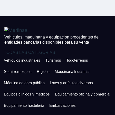
CONTACTO
¿Cuánto es 6 + uno?
926 25 08 86
Acepto la Política de Privacidad y las Condiciones de Uso.
Antes de enviar lee las
Condiciones de Uso
y la
Política de Privacidad
, y a
Acepto la
Política de Privacidad
.
continuación confirma que estás de acuerdo con ambas.
Vehiculos, maquinaria y equipación procedentes de
entidades bancarias disponibles para su venta
TODAS LAS CATEGORÍAS
Vehículos industriales
Turismos
Todoterrenos
Semirremolques
Rígidos
Maquinaria Industrial
Máquina de obra pública
Lotes y artículos diversos
Equipos clínicos y médicos
Equipamiento oficina y comercial
Equipamiento hostelería
Embarcaciones