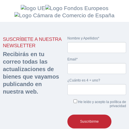
Solicitar
Hacer Oferta
documentación
Nombre y Apellidos*
SUSCRÍBETE A NUESTRA
Razón social*
CIF/DNI Ofertante*
NEWSLETTER
sobre la peritación
Recibirás en tu
Email*
correo todas las
Rellene este formulario y recibirá en su email el
Teléfono*
Email*
enlace para descargar la documentación solicitad
actualizaciones de
Sobre Merfinsa
Nombre y Apellidos*
bienes que vayamos
¿Cuánto es 4 + uno?
Venta de bienes muebles
Nombre y Apellidos*
publicando en
nuestra web.
Vehículos
Email*
He leído y acepto la
política de
Importe en €*
Maquinaria Industrial
privacidad
Teléfono*
Equipamiento
¿Cuánto es 3 + uno?