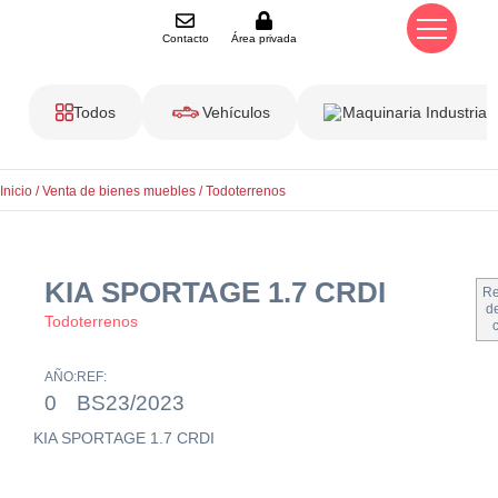
Contacto
Área privada
Todos
Vehículos
Maquinaria Industrial
Inicio
/
Venta de bienes muebles
/
Todoterrenos
KIA SPORTAGE 1.7 CRDI
Re
de
Todoterrenos
AÑO:
REF:
0
BS23/2023
KIA SPORTAGE 1.7 CRDI