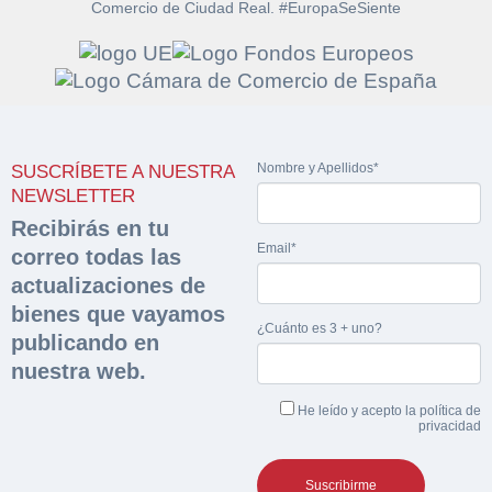
Comercio de Ciudad Real. #EuropaSeSiente
Solicitar
Hacer Oferta
documentación
Nombre y Apellidos*
SUSCRÍBETE A NUESTRA
Razón social*
CIF/DNI Ofertante*
NEWSLETTER
sobre la peritación
Recibirás en tu
Email*
correo todas las
Rellene este formulario y recibirá en su email el
Teléfono*
Email*
Sobre Merfinsa
actualizaciones de
enlace para descargar la documentación solicitad
Nombre y Apellidos*
bienes que vayamos
Venta de bienes muebles
¿Cuánto es 3 + uno?
publicando en
Nombre y Apellidos*
nuestra web.
Vehículos
Email*
He leído y acepto la
política de
Maquinaria Industrial
privacidad
Importe en €*
Equipamiento
Teléfono*