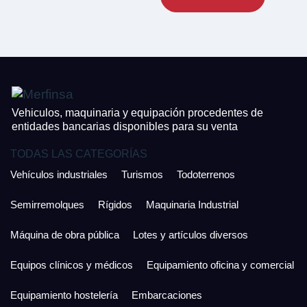
CONTACTO
¿Cuánto es 3 + uno?
926 25 08 86
¿Cuánto es 6 + uno?
Acepto la Política de Privacidad y las Condiciones de Uso.
Antes de enviar lee las
Condiciones de Uso
y la
Política de Privacidad
, y a
Acepto la
Política de Privacidad
.
continuación confirma que estás de acuerdo con ambas.
Vehiculos, maquinaria y equipación procedentes de
entidades bancarias disponibles para su venta
TODAS LAS CATEGORÍAS
Vehículos industriales
Turismos
Todoterrenos
Semirremolques
Rígidos
Maquinaria Industrial
Máquina de obra pública
Lotes y artículos diversos
Equipos clínicos y médicos
Equipamiento oficina y comercial
Equipamiento hostelería
Embarcaciones