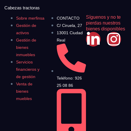
Cabezas tractoras
Síguenos y no te
Sobre merfinsa
CONTACTO
pierdas nuestros
Gestión de
C/ Ciruela, 27
bienes disponibles
activos
13001 Ciudad
Gestión de
Real
bienes
inmuebles
Servicios
financieros y
de gestión
Teléfono: 926
Venta de
25 08 86
bienes
muebles