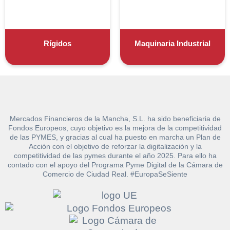
Rígidos
Maquinaria Industrial
Mercados Financieros de la Mancha, S.L. ha sido beneficiaria de
Fondos Europeos, cuyo objetivo es la mejora de la competitividad
de las PYMES, y gracias al cual ha puesto en marcha un Plan de
Acción con el objetivo de reforzar la digitalización y la
competitividad de las pymes durante el año 2025. Para ello ha
contado con el apoyo del Programa Pyme Digital de la Cámara de
Solicitar
Comercio de Ciudad Real. #EuropaSeSiente
Hacer Oferta
documentación
Razón social*
CIF/DNI Ofertante*
sobre la peritación