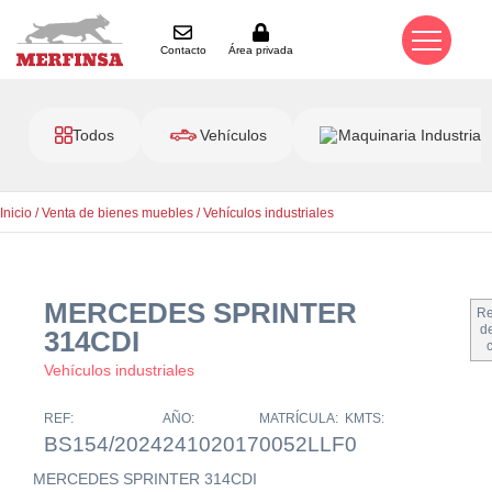
Contacto
Área privada
Todos
Vehículos
Maquinaria Industrial
Inicio
/
Venta de bienes muebles
/
Vehículos industriales
MERCEDES SPRINTER
Re
de
314CDI
Vehículos industriales
REF:
AÑO:
MATRÍCULA:
KMTS:
BS154/2024
24102017
0052LLF
0
MERCEDES SPRINTER 314CDI