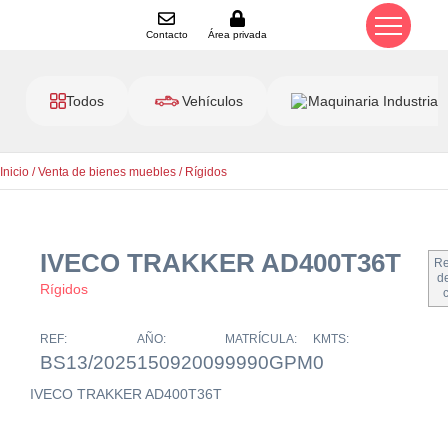
Contacto
Área privada
Todos
Vehículos
Maquinaria Industrial
Inicio
/
Venta de bienes muebles
/
Rígidos
IVECO TRAKKER AD400T36T
Re
de
Rígidos
REF:
AÑO:
MATRÍCULA:
KMTS:
BS13/2025
15092009
9990GPM
0
IVECO TRAKKER AD400T36T