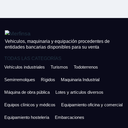
CONTACTO
¿Cuánto es 2 + uno?
926 25 08 86
¿Cuánto es 6 + uno?
Acepto la Política de Privacidad y las Condiciones de Uso.
Antes de enviar lee las
Condiciones de Uso
y la
Política de Privacidad
, y a
Acepto la
Política de Privacidad
.
continuación confirma que estás de acuerdo con ambas.
Vehiculos, maquinaria y equipación procedentes de
entidades bancarias disponibles para su venta
TODAS LAS CATEGORÍAS
Vehículos industriales
Turismos
Todoterrenos
Semirremolques
Rígidos
Maquinaria Industrial
Máquina de obra pública
Lotes y artículos diversos
Equipos clínicos y médicos
Equipamiento oficina y comercial
Equipamiento hostelería
Embarcaciones