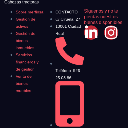
Cabezas tractoras
Síguenos y no te
Sobre merfinsa
CONTACTO
pierdas nuestros
Gestión de
C/ Ciruela, 27
bienes disponibles
activos
13001 Ciudad
Gestión de
Real
bienes
inmuebles
Servicios
financieros y
de gestión
Teléfono: 926
Venta de
25 08 86
bienes
muebles