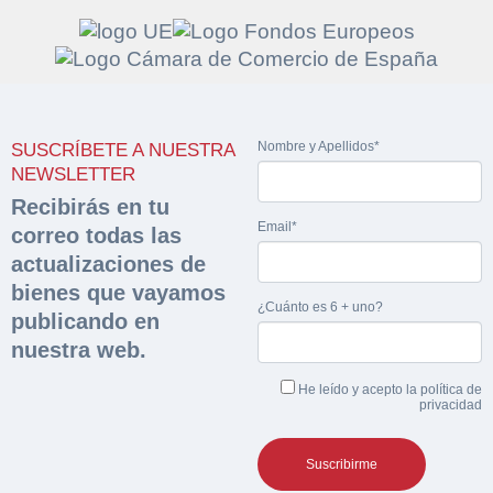
Solicitar
Hacer Oferta
Nombre y Apellidos*
SUSCRÍBETE A NUESTRA
documentación
Razón social*
CIF/DNI Ofertante*
NEWSLETTER
sobre la peritación
Recibirás en tu
Email*
correo todas las
Rellene este formulario y recibirá en su email el
Teléfono*
Email*
actualizaciones de
Sobre Merfinsa
enlace para descargar la documentación solicitad
bienes que vayamos
Nombre y Apellidos*
¿Cuánto es 6 + uno?
Venta de bienes muebles
publicando en
Nombre y Apellidos*
nuestra web.
Vehículos
Email*
He leído y acepto la
política de
Maquinaria Industrial
privacidad
Importe en €*
Equipamiento
Teléfono*